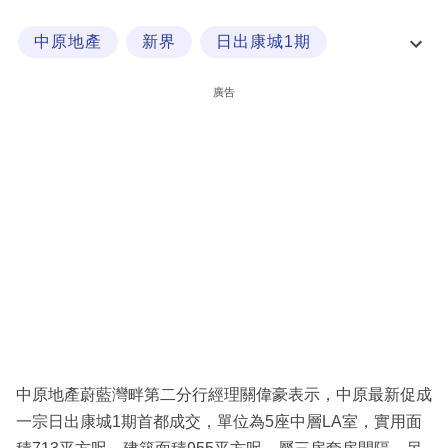
科
中原地產
新界
日出康城1期
技
樓市消息
職
廣告
場
生
活
時
事
專
欄
訂
閱
中原地產蔚藍灣畔第二分行經理關偉豪表示，中原最新促成
專
一宗日出康城1期首都成交，單位為5座中層LA室，實用面
區