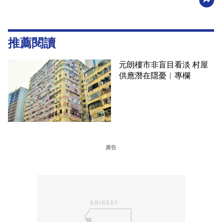
推薦閱讀
元朗樓市非盲目看淡 村屋
供應潛在隱憂︳專欄
廣告