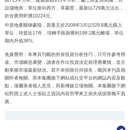
積713平方呎，建築面積955平方呎，屬三房套房間隔，另
設儲物房，單位座向西方，享園景，最新以729萬元沽出，
折合實用呎價10224元。
中原地產關偉豪指，原業主於2008年3月以529.8萬元購入
單位，持貨近17年，現轉手賬面獲利199.2萬元離場，單位
期內升值38%。
免責聲明：本專頁刊載的所有投資分析技巧，只可作參考用
途。市場瞬息萬變，讀者在作出投資決定前理應審慎，並主
動掌握市場最新狀況。若不幸招致任何損失，概與本刊及相
關作者無關。而本集團旗下網站或社交平台的網誌內容及觀
點，僅屬筆者個人意見，與新傳媒立場無關。本集團旗下網
站對因上述人士張貼之資訊內容所帶來之損失或損害概不負
責。