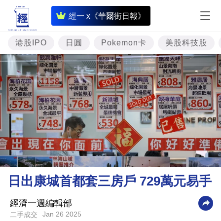
即
經一 x《華爾街日報》
時
財
港股IPO
日圓
Pokemon卡
美股科技股
經
專
題
投
資
樓
市
理
日出康城首都套三房戶 729萬元易手
財
商
經濟一週編輯部
Jan 26 2025
二手成交
業