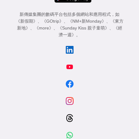
新傳媒集團的數碼平台包括多個網站和應用程式，如
《新假期》
、
《GOtrip》
、
《NM+新Monday》
、
《東方
新地》
、
《more》
、
《Sunday Kiss 親子童萌》
、
《經
濟一週》
。