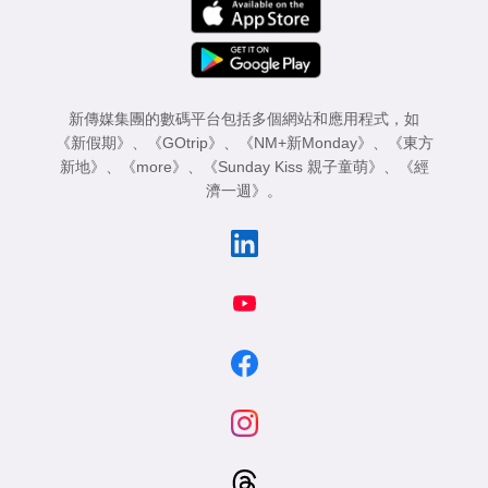
新傳媒集團的數碼平台包括多個網站和應用程式，如
《新假期》
、
《GOtrip》
、
《NM+新Monday》
、
《東方
新地》
、
《more》
、
《Sunday Kiss 親子童萌》
、
《經
濟一週》
。