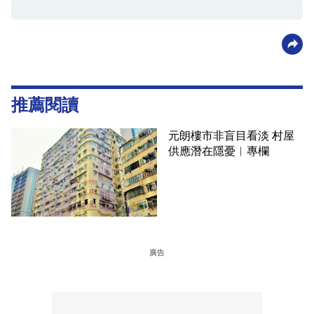
推薦閱讀
元朗樓市非盲目看淡 村屋
供應潛在隱憂︳專欄
廣告