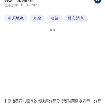
經濟一週編輯部
Jun 12 2025
二手成交
科
技
中原地產
九龍
映築
樓市消息
職
場
廣告
生
活
時
事
專
欄
訂
閱
專
中原地產西九龍長沙灣映築分行分行經理葉添水表示，分行
區