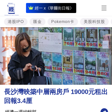
即
經一 x《華爾街日報》
時
財
港股IPO
匯金
Pokemon卡
美股科技股
經
專
題
投
資
樓
市
理
長沙灣映築中層兩房戶 19000元租出
財
回報3.4厘
商
業