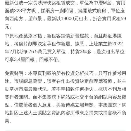
最新促成一宗長沙灣映築租賃成交，單位為中層M室，實用
面積323平方呎，採兩房一廁間隔，擁開放式廚房，單位座
向西南方，望市景，最新以19000元租出，折合實用呎租59
元。
中原地產葉添水指，新租客鍾情新晉屋苑，而且鄰近港鐵
站，考慮片刻即決定承租作新居。據悉，上址業主於2022
年2月以約676.5萬元買入單位，持貨3年多，是次租出單位
可享3.4厘回報，回報不俗。
免責聲明：本專頁刊載的所有投資分析技巧，只可作參考用
途。市場瞬息萬變，讀者在作出投資決定前理應審慎，並主
動掌握市場最新狀況。若不幸招致任何損失，概與本刊及相
關作者無關。而本集團旗下網站或社交平台的網誌內容及觀
點，僅屬筆者個人意見，與新傳媒立場無關。本集團旗下網
站對因上述人士張貼之資訊內容所帶來之損失或損害概不負
責。