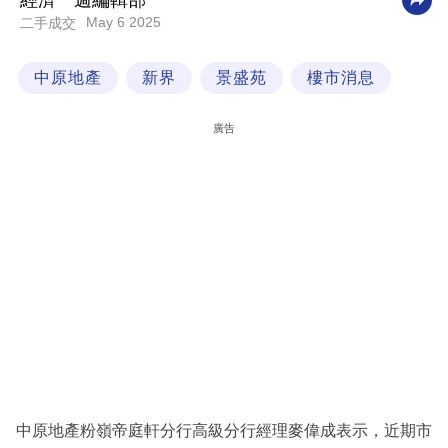
經濟一週編輯部
May 6 2025
二手成交
科
技
中原地產
新界
景盛苑
樓市消息
職
場
廣告
生
活
時
事
專
欄
訂
閱
專
中原地產粉嶺帝庭軒分行高級分行經理麥偉成表示，近期市
區