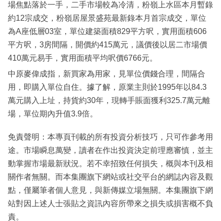
場焦點落於一手，二手市場較為冷清，粉嶺上水區本月暫錄
約12宗成交，粉嶺居屋景盛苑最新錄本月首宗成交，單位
為A座低層03室，單位建築面積829平方呎，實用面積606
平方呎，3房間隔，開價約415萬元，議價後以居二市場價
410萬元易手，實用面積平均呎價6766元。
中原麥偉成指，新買家為用家，見單位價錢合理，間隔合
用，即購入單位自住。據了解，原業主則於1995年以84.3
萬元購入上址，持貨約30年，現轉手賬面獲利325.7萬元離
場，單位期內升值3.9倍。
免責聲明：本專頁刊載的所有投資分析技巧，只可作參考用
途。市場瞬息萬變，讀者在作出投資決定前理應審慎，並主
動掌握市場最新狀況。若不幸招致任何損失，概與本刊及相
關作者無關。而本集團旗下網站或社交平台的網誌內容及觀
點，僅屬筆者個人意見，與新傳媒立場無關。本集團旗下網
站對因上述人士張貼之資訊內容所帶來之損失或損害概不負
責。