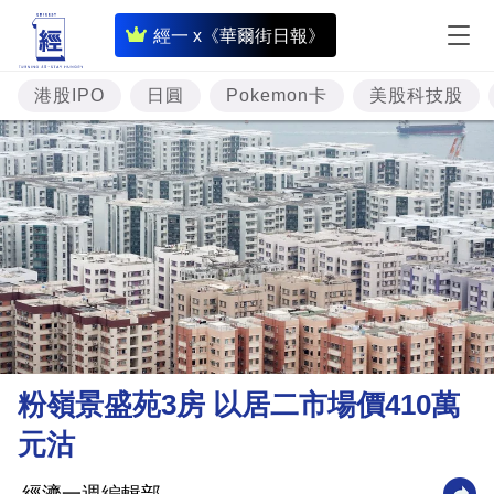
即
經一 x《華爾街日報》
時
財
港股IPO
日圓
Pokemon卡
美股科技股
經
專
題
投
資
樓
市
理
粉嶺景盛苑3房 以居二市場價410萬
財
元沽
商
業