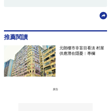
推薦閱讀
元朗樓市非盲目看淡 村屋
供應潛在隱憂︳專欄
廣告