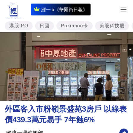
即
經一 x《華爾街日報》
時
財
港股IPO
日圓
Pokemon卡
美股科技股
經
專
題
投
資
樓
市
理
外區客入市粉嶺景盛苑3房戶 以綠表
財
價439.3萬元易手 7年蝕6%
商
業