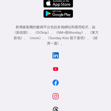
新傳媒集團的數碼平台包括多個網站和應用程式，如
《新假期》
、
《GOtrip》
、
《NM+新Monday》
、
《東方
新地》
、
《more》
、
《Sunday Kiss 親子童萌》
、
《經
濟一週》
。