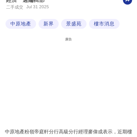
經濟一週編輯部
Jul 31 2025
二手成交
科
技
中原地產
新界
景盛苑
樓市消息
職
場
廣告
生
活
時
事
專
欄
訂
閱
專
中原地產粉嶺帝庭軒分行高級分行經理麥偉成表示，近期樓
區