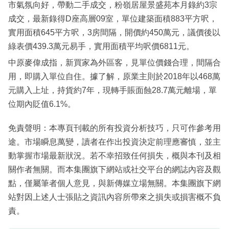
市氣氛向好，帶動二手成交，粉嶺居屋景盛苑本月錄約3宗
成交，最新錄得D座高層09室，單位建築面積883平方呎，
實用面積645平方呎，3房間隔，開價約450萬元，議價後以
綠表價439.3萬元易手，實用面積平均呎價6811元。
中原麥偉成指，新買家為外區客，見單位價錢合理，間隔合
用，即購入單位自住。據了解，原業主則於2018年以468萬
元購入上址，持貨約7年，現轉手賬面蝕28.7萬元離場，單
位期內貶值6.1%。
免責聲明：本專頁刊載的所有投資分析技巧，只可作參考用
途。市場瞬息萬變，讀者在作出投資決定前理應審慎，並主
動掌握市場最新狀況。若不幸招致任何損失，概與本刊及相
關作者無關。而本集團旗下網站或社交平台的網誌內容及觀
點，僅屬筆者個人意見，與新傳媒立場無關。本集團旗下網
站對因上述人士張貼之資訊內容所帶來之損失或損害概不負
責。