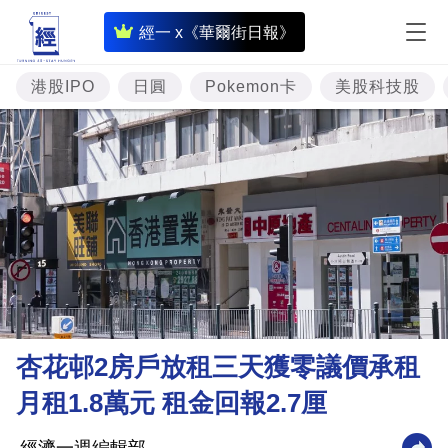
即
經一 x《華爾街日報》
時
財
港股IPO
日圓
Pokemon卡
美股科技股
經
專
題
投
資
樓
市
理
杏花邨2房戶放租三天獲零議價承租
財
月租1.8萬元 租金回報2.7厘
商
業