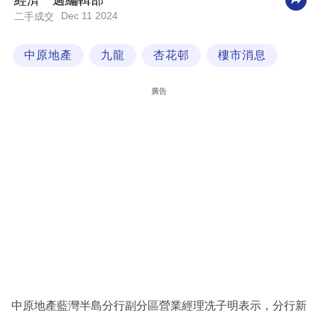
經濟一週編輯部
Dec 11 2024
二手成交
科
技
中原地產
九龍
杏花邨
樓市消息
職
場
廣告
生
活
時
事
專
欄
訂
閱
專
中原地產藍灣半島分行副分區營業經理冼子明表示，分行新
區