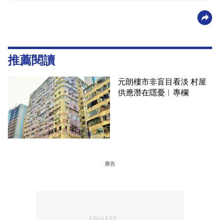
推薦閱讀
元朗樓市非盲目看淡 村屋
供應潛在隱憂︳專欄
廣告