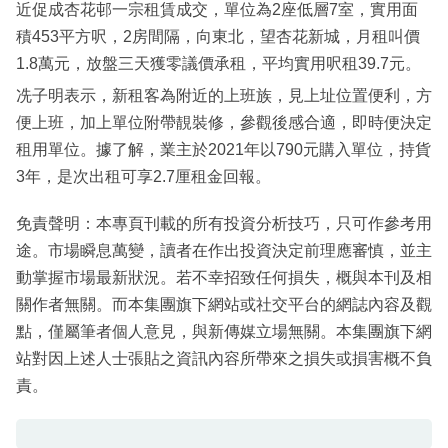
近促成杏花邨一宗租賃成交，單位為2座低層7室，實用面
積453平方呎，2房間隔，向東北，望杏花新城，月租叫價
1.8萬元，放盤三天獲零議價承租，平均實用呎租39.7元。
冼子明表示，新租客為附近的上班族，見上址位置便利，方
便上班，加上單位附帶靚裝修，參觀後感合適，即時便決定
租用單位。據了解，業主於2021年以790元購入單位，持貨
3年，是次出租可享2.7厘租金回報。
免責聲明：本專頁刊載的所有投資分析技巧，只可作參考用
途。市場瞬息萬變，讀者在作出投資決定前理應審慎，並主
動掌握市場最新狀況。若不幸招致任何損失，概與本刊及相
關作者無關。而本集團旗下網站或社交平台的網誌內容及觀
點，僅屬筆者個人意見，與新傳媒立場無關。本集團旗下網
站對因上述人士張貼之資訊內容所帶來之損失或損害概不負
責。