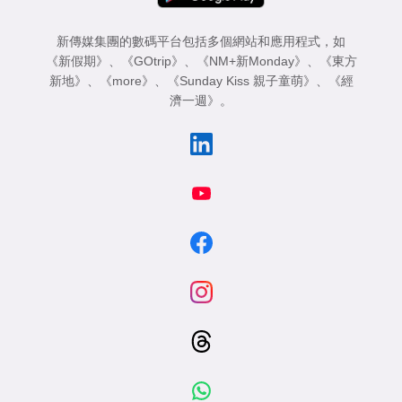
新傳媒集團的數碼平台包括多個網站和應用程式，如
《新假期》
、
《GOtrip》
、
《NM+新Monday》
、
《東方
新地》
、
《more》
、
《Sunday Kiss 親子童萌》
、
《經
濟一週》
。