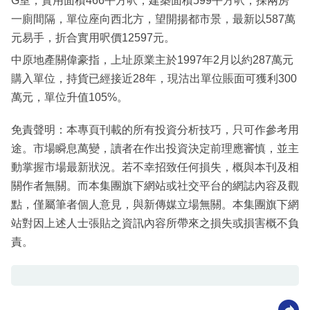
G室，實用面積466平方呎，建築面積599平方呎，採兩房
一廁間隔，單位座向西北方，望開揚都市景，最新以587萬
元易手，折合實用呎價12597元。
中原地產關偉豪指，上址原業主於1997年2月以約287萬元
購入單位，持貨已經接近28年，現沽出單位賬面可獲利300
萬元，單位升值105%。
免責聲明：本專頁刊載的所有投資分析技巧，只可作參考用
途。市場瞬息萬變，讀者在作出投資決定前理應審慎，並主
動掌握市場最新狀況。若不幸招致任何損失，概與本刊及相
關作者無關。而本集團旗下網站或社交平台的網誌內容及觀
點，僅屬筆者個人意見，與新傳媒立場無關。本集團旗下網
站對因上述人士張貼之資訊內容所帶來之損失或損害概不負
責。