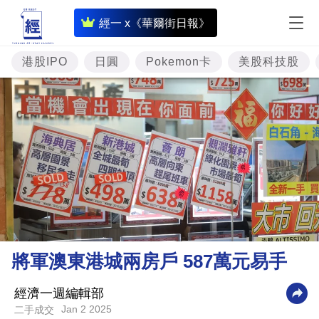
即
經一 x《華爾街日報》
時
財
港股IPO
日圓
Pokemon卡
美股科技股
經
專
題
投
資
樓
市
理
將軍澳東港城兩房戶 587萬元易手
財
商
經濟一週編輯部
Jan 2 2025
二手成交
業