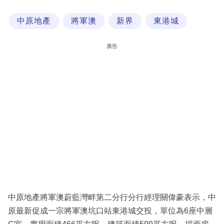
科
中原地產
將軍澳
新界
東港城
技
職
廣告
場
生
活
時
事
專
欄
訂
閱
中原地產將軍澳蔚藍灣畔第二分行分行經理關偉豪表示，中
專
原最新促成一宗將軍澳坑口站東港城交投，單位為6座中層
區