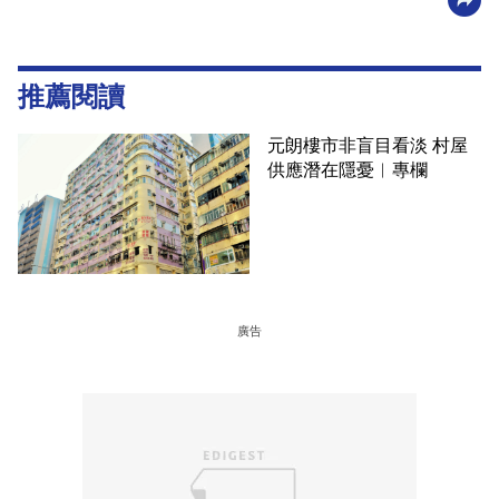
推薦閱讀
元朗樓市非盲目看淡 村屋
供應潛在隱憂︳專欄
廣告