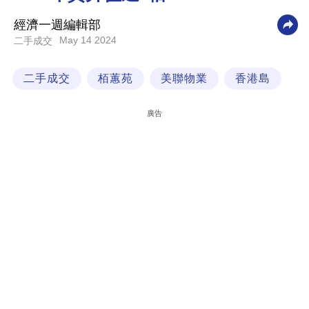
科
經濟一週編輯部
技
May 14 2024
二手成交
職
二手成交
栢蕙苑
美聯物業
香港島
場
生
廣告
活
時
事
專
欄
訂
閱
專
區