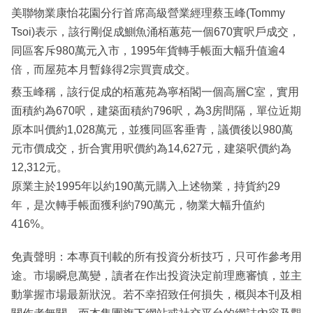
美聯物業康怡花園分行首席高級營業經理蔡玉峰(Tommy
Tsoi)表示，該行剛促成鰂魚涌栢蕙苑一個670實呎戶成交，
同區客斥980萬元入市，1995年貨轉手帳面大幅升值逾4
倍，而屋苑本月暫錄得2宗買賣成交。
蔡玉峰稱，該行促成的栢蕙苑為寧栢閣一個高層C室，實用
面積約為670呎，建築面積約796呎，為3房間隔，單位近期
原本叫價約1,028萬元，並獲同區客垂青，議價後以980萬
元市價成交，折合實用呎價約為14,627元，建築呎價約為
12,312元。
原業主於1995年以約190萬元購入上述物業，持貨約29
年，是次轉手帳面獲利約790萬元，物業大幅升值約
416%。
免責聲明：本專頁刊載的所有投資分析技巧，只可作參考用
途。市場瞬息萬變，讀者在作出投資決定前理應審慎，並主
動掌握市場最新狀況。若不幸招致任何損失，概與本刊及相