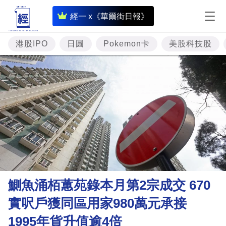
即
經一 x《華爾街日報》
時
財
港股IPO
日圓
Pokemon卡
美股科技股
經
專
題
投
資
樓
市
理
鰂魚涌栢蕙苑錄本月第2宗成交 670
財
實呎戶獲同區用家980萬元承接
商
1995年貨升值逾4倍
業