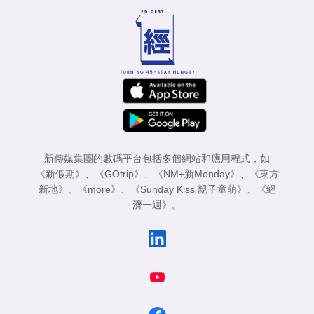
新傳媒集團的數碼平台包括多個網站和應用程式，如
《新假期》
、
《GOtrip》
、
《NM+新Monday》
、
《東方
新地》
、
《more》
、
《Sunday Kiss 親子童萌》
、
《經
濟一週》
。