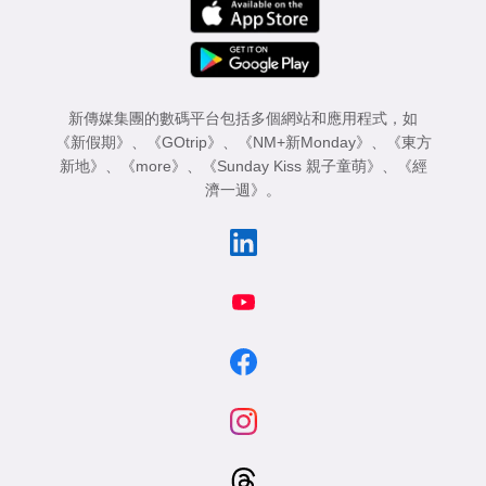
新傳媒集團的數碼平台包括多個網站和應用程式，如
《新假期》
、
《GOtrip》
、
《NM+新Monday》
、
《東方
新地》
、
《more》
、
《Sunday Kiss 親子童萌》
、
《經
濟一週》
。