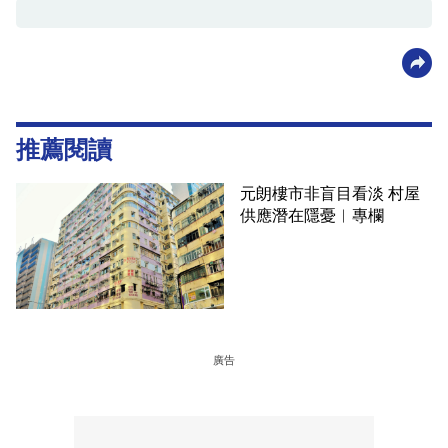
推薦閱讀
元朗樓市非盲目看淡 村屋
供應潛在隱憂︳專欄
廣告