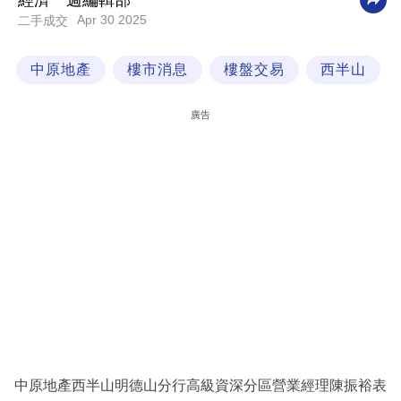
經濟一週編輯部
Apr 30 2025
二手成交
科
技
中原地產
樓市消息
樓盤交易
西半山
職
場
廣告
生
活
時
事
專
欄
訂
閱
專
中原地產西半山明德山分行高級資深分區營業經理陳振裕表
區