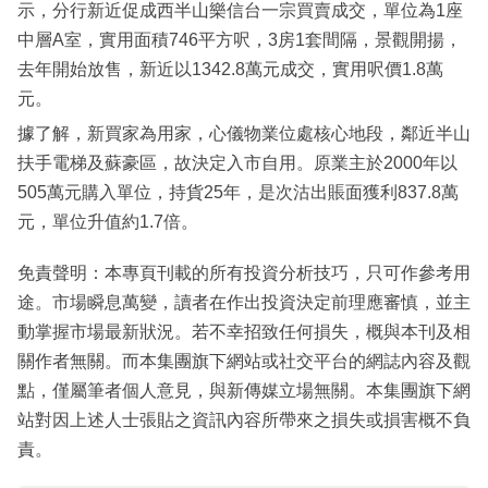
示，分行新近促成西半山樂信台一宗買賣成交，單位為1座
中層A室，實用面積746平方呎，3房1套間隔，景觀開揚，
去年開始放售，新近以1342.8萬元成交，實用呎價1.8萬
元。
據了解，新買家為用家，心儀物業位處核心地段，鄰近半山
扶手電梯及蘇豪區，故決定入市自用。原業主於2000年以
505萬元購入單位，持貨25年，是次沽出賬面獲利837.8萬
元，單位升值約1.7倍。
免責聲明：本專頁刊載的所有投資分析技巧，只可作參考用
途。市場瞬息萬變，讀者在作出投資決定前理應審慎，並主
動掌握市場最新狀況。若不幸招致任何損失，概與本刊及相
關作者無關。而本集團旗下網站或社交平台的網誌內容及觀
點，僅屬筆者個人意見，與新傳媒立場無關。本集團旗下網
站對因上述人士張貼之資訊內容所帶來之損失或損害概不負
責。