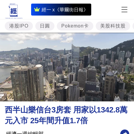
即
經一 x《華爾街日報》
時
財
港股IPO
日圓
Pokemon卡
美股科技股
經
專
題
投
資
樓
市
理
西半山樂信台3房套 用家以1342.8萬
財
元入市 25年間升值1.7倍
商
業