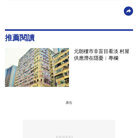
推薦閱讀
元朗樓市非盲目看淡 村屋
供應潛在隱憂︳專欄
廣告