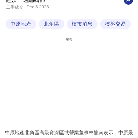
經濟一週編輯部
Dec 3 2023
二手成交
科
技
中原地產
北角區
樓市消息
樓盤交易
職
場
廣告
生
活
時
事
專
欄
訂
閱
專
中原地產北角區高級資深區域營業董事林龍南表示，中原最
區