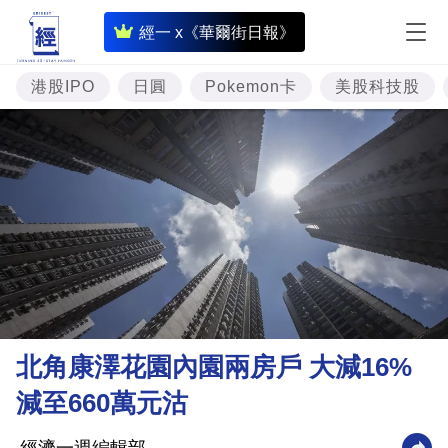
即
經一 x《華爾街日報》
時
財
港股IPO
日圓
Pokemon卡
美股科技股
經
專
題
投
資
樓
市
理
北角康澤花園內園兩房戶 大減16%
財
減至660萬元沽
商
業