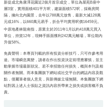
新促成北角康澤花園近2個月首宗成交，單位為屋苑B座中
層3室，實用面積401平方呎，建築面積572呎，採兩房間
隔，擁向北內園景，去年以788萬元放售，最新大減128萬
元或16%，以660萬元易手，折合平均實用呎價16459元。
中原地產林龍南指，原業主於2011年1月以約418萬元買入
單位，持貨12年，現轉手賬面獲利242萬元離場，單位期內
升值58%。
免責聲明：本專頁刊載的所有投資分析技巧，只可作參考用
途。市場瞬息萬變，讀者在作出投資決定前理應審慎，並主
動掌握市場最新狀況。若不幸招致任何損失，概與本刊及相
關作者無關。而本集團旗下網站或社交平台的網誌內容及觀
點，僅屬筆者個人意見，與新傳媒立場無關。本集團旗下網
站對因上述人士張貼之資訊內容所帶來之損失或損害概不負
責。