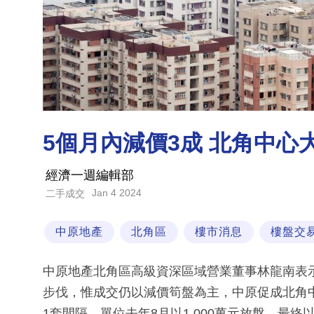
5個月內減價3成 北角中心
經濟一週編輯部
Jan 4 2024
二手成交
中原地產
北角區
樓市消息
樓盤交
中原地產北角區高級資深區域營業董事林龍南表示
步伐，惟成交仍以減價筍盤為主，中原促成北角中
1套間隔。單位去年8月以1,000萬元放盤，最終