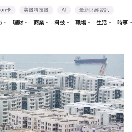
mon卡
美股科技股
AI
最新財經資訊
市
理財
商業
科技
職場
生活
時事