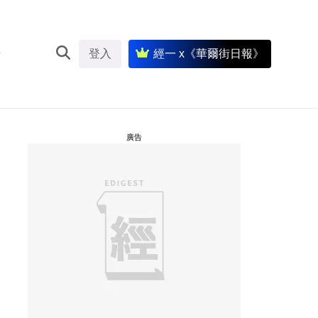
登入
經一 x《華爾街日報》
廣告