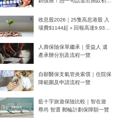
銷債務！憑一句話道出捐款初
衷：加州26萬人接獲免債通知、
一度被誤當詐騙手段
收息股2026｜25隻高息港股 入
場費$1144起＋回報高達9.93
厘！持續更新
人壽保險保單繼承｜受益人 遺
產承辦分別及流程一覽
自願醫保支氣管炎索償｜住院保
障範圍及申請流程一覽
藍十字旅遊保險比較｜智在遊
尊尚 智選 郵輪計劃保障額一覽