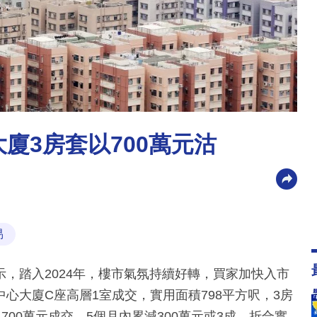
大廈3房套以700萬元沽
易
，踏入2024年，樓市氣氛持續好轉，買家加快入市
心大廈C座高層1室成交，實用面積798平方呎，3房
以700萬元成交，5個月內累減300萬元或3成，折合實