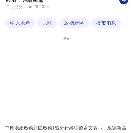
經濟一週編輯部
Jan 23 2024
二手成交
科
技
中原地產
九龍
啟德新區
樓市消息
職
場
廣告
生
活
時
事
專
欄
訂
閱
專
中原地產啟德新區啟德1號分行經理施蒂文表示，啟德新區
區