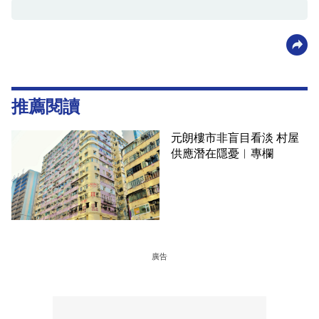
推薦閱讀
元朗樓市非盲目看淡 村屋
供應潛在隱憂︳專欄
廣告