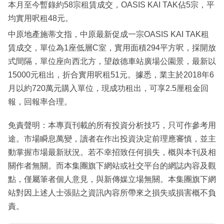
本月至今暫錄約58宗租賃成交，OASIS KAI TAK佔5宗，平
均實用呎租48元。
中原地產施蒂文指，中原最新促成一宗OASIS KAI TAK租
賃成交，單位為1座低層C室，實用面積294平方呎，採開放
式間隔，單位座向西北方，望啟德車站廣場公園景，最新以
15000元租出，折合實用呎租51元。據悉，業主於2018年6
月以約720萬元購入單位，現成功租出，可享2.5厘租金回
報，回報率合理。
免責聲明：本專頁刊載的所有投資分析技巧，只可作參考用
途。市場瞬息萬變，讀者在作出投資決定前理應審慎，並主
動掌握市場最新狀況。若不幸招致任何損失，概與本刊及相
關作者無關。而本集團旗下網站或社交平台的網誌內容及觀
點，僅屬筆者個人意見，與新傳媒立場無關。本集團旗下網
站對因上述人士張貼之資訊內容所帶來之損失或損害概不負
責。