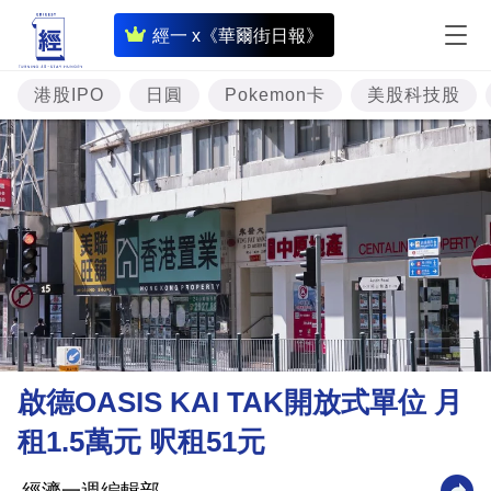
即
經一 x《華爾街日報》
時
財
港股IPO
日圓
Pokemon卡
美股科技股
經
專
題
投
資
樓
市
理
啟德OASIS KAI TAK開放式單位 月
財
租1.5萬元 呎租51元
商
業