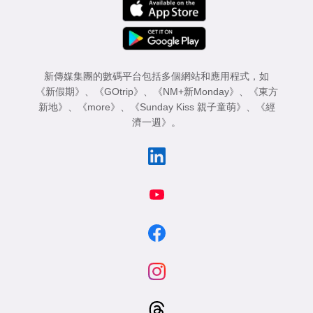
新傳媒集團的數碼平台包括多個網站和應用程式，如
《新假期》
、
《GOtrip》
、
《NM+新Monday》
、
《東方
新地》
、
《more》
、
《Sunday Kiss 親子童萌》
、
《經
濟一週》
。