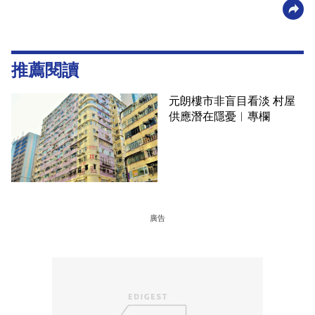
推薦閱讀
元朗樓市非盲目看淡 村屋
供應潛在隱憂︳專欄
廣告