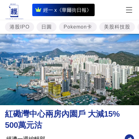
即
經一 x《華爾街日報》
時
財
港股IPO
日圓
Pokemon卡
美股科技股
經
專
題
投
資
樓
市
理
紅磡灣中心兩房內園戶 大減15%
財
500萬元沽
商
業