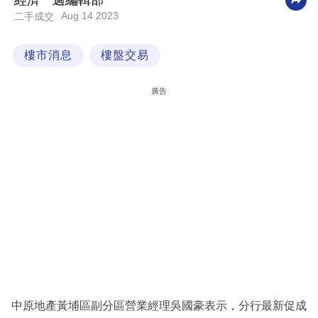
經濟一週編輯部
Aug 14 2023
二手成交
科
技
樓市消息
樓盤交易
職
場
廣告
生
活
時
事
專
欄
訂
閱
專
中原地產黃埔區副分區營業經理吳國豪表示，分行最新促成
區