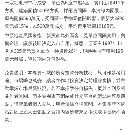
一宗紅磡灣中心成交，單位為K座中層4室，實用面積411平
方呎，建築面積500平方呎，採兩房間隔，享清靜內園景，
原先開價590萬元，受同區一手物業低開影響，最新大減90
萬元或15%，以500萬元成交，平均實用呎價12165元。
中原地產吳國豪指，新買家為外區客，見單位間隔實用，內
櫳企理，議價後即決定入市自用。據悉，原業主1997年11
月以305萬元買入單位，持貨近26年，現轉手賬面獲利195
萬元離場，單位期內升值64%。
免責聲明：本專頁刊載的所有投資分析技巧，只可作參考用
途。市場瞬息萬變，讀者在作出投資決定前理應審慎，並主
動掌握市場最新狀況。若不幸招致任何損失，概與本刊及相
關作者無關。而本集團旗下網站或社交平台的網誌內容及觀
點，僅屬筆者個人意見，與新傳媒立場無關。本集團旗下網
站對因上述人士張貼之資訊內容所帶來之損失或損害概不負
責。