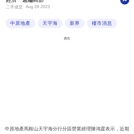
經濟一週編輯部
Aug 28 2023
二手成交
科
技
中原地產
天宇海
新界
樓市消息
職
場
廣告
生
活
時
事
專
欄
訂
閱
專
中原地產馬鞍山天宇海分行分區營業經理陳鴻霆表示，近期
區