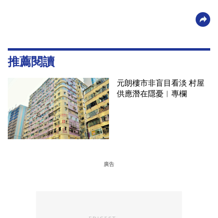
推薦閱讀
元朗樓市非盲目看淡 村屋
供應潛在隱憂︳專欄
廣告