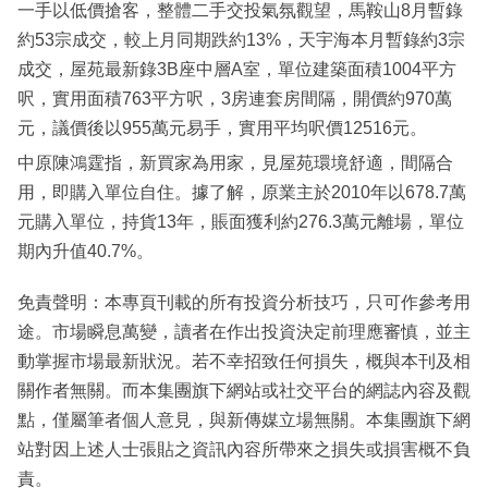
一手以低價搶客，整體二手交投氣氛觀望，馬鞍山8月暫錄
約53宗成交，較上月同期跌約13%，天宇海本月暫錄約3宗
成交，屋苑最新錄3B座中層A室，單位建築面積1004平方
呎，實用面積763平方呎，3房連套房間隔，開價約970萬
元，議價後以955萬元易手，實用平均呎價12516元。
中原陳鴻霆指，新買家為用家，見屋苑環境舒適，間隔合
用，即購入單位自住。據了解，原業主於2010年以678.7萬
元購入單位，持貨13年，賬面獲利約276.3萬元離場，單位
期內升值40.7%。
免責聲明：本專頁刊載的所有投資分析技巧，只可作參考用
途。市場瞬息萬變，讀者在作出投資決定前理應審慎，並主
動掌握市場最新狀況。若不幸招致任何損失，概與本刊及相
關作者無關。而本集團旗下網站或社交平台的網誌內容及觀
點，僅屬筆者個人意見，與新傳媒立場無關。本集團旗下網
站對因上述人士張貼之資訊內容所帶來之損失或損害概不負
責。