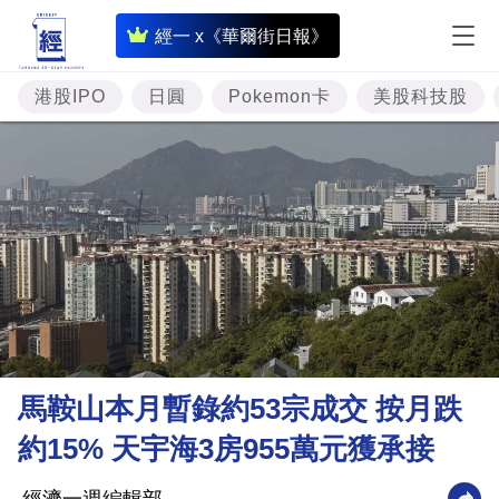
即
經一 x《華爾街日報》
時
財
港股IPO
日圓
Pokemon卡
美股科技股
經
專
題
投
資
樓
市
理
馬鞍山本月暫錄約53宗成交 按月跌
財
約15% 天宇海3房955萬元獲承接
商
業