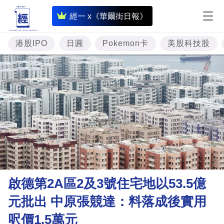
即
經一 x《華爾街日報》
時
財
港股IPO
日圓
Pokemon卡
美股科技股
經
專
題
投
資
樓
市
理
啟德第2A區2及3號住宅地以53.5億
財
元批出 中原張競達：料落成後實用
商
呎價1.5萬元
業