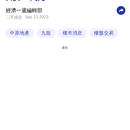
科
經濟一週編輯部
技
Sep 13 2023
二手成交
職
中原地產
九龍
樓市消息
樓盤交易
場
生
廣告
活
時
事
專
欄
訂
閱
專
區