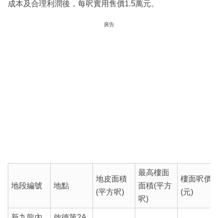
成本及合理利潤後，每呎實用售價1.5萬元。
廣告
最高樓面
地皮面積
樓面呎價
地段編號
地點
面積(平方
(平方呎)
(元)
呎)
新九龍內
啟德第2A