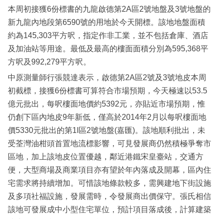
本周初接獲6份標書的九龍啟德第2A區2號地盤及3號地盤的
新九龍內地段第6590號的用地於今天開標。該地地盤面積
約為145,303平方呎，指定作非工業，並不包括倉庫、酒店
及加油站等用途。最低及最高的樓面面積分別為595,368平
方呎及992,279平方呎。
中原測量師行張競達表示，啟德第2A區2號及3號地皮本周
初截標，接獲6份標書可算符合市場預期，今天極速以53.5
億元批出，每呎樓面地價約5392元，亦貼近市場預期，惟
仍創下區內地皮9年新低，僅高於2014年2月以每呎樓面地
價5330元批出的第1I區2號地盤(嘉匯)。該地順利批出，未
受荃灣油柑頭首置地流標影響，可見發展商仍然積極爭奪市
區地，加上該地皮位置優越，鄰近港鐵宋皇臺站，交通方
便，大型商場及商業項目亦有望於年內落成及開幕，區內住
宅需求將持續增加。可惜該地條款較多，需興建地下街設施
及多項社福設施，發展需時，令發展商出價保守。張氏相信
該地可發展成中小型住宅單位，預計項目落成後，計算建築