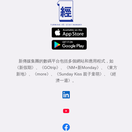
新傳媒集團的數碼平台包括多個網站和應用程式，如
《新假期》
、
《GOtrip》
、
《NM+新Monday》
、
《東方
新地》
、
《more》
、
《Sunday Kiss 親子童萌》
、
《經
濟一週》
。