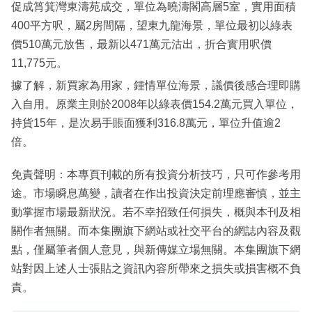
促成筲箕灣東濤苑成交，單位為曉濤閣高層5室，實用面積
400平方呎，屬2房間隔，望東九龍海景，單位最初以綠表
價510萬元放售，最新以471萬元沽出，折合實用呎價
11,775元。
據了解，新買家為用家，鍾情單位海景，議價後感合理即購
入自用。原業主則於2008年以綠表價154.2萬元買入單位，
持貨15年，是次易手賬面獲利316.8萬元，單位升值逾2
倍。
免責聲明：本專頁刊載的所有投資分析技巧，只可作參考用
途。市場瞬息萬變，讀者在作出投資決定前理應審慎，並主
動掌握市場最新狀況。若不幸招致任何損失，概與本刊及相
關作者無關。而本集團旗下網站或社交平台的網誌內容及觀
點，僅屬筆者個人意見，與新傳媒立場無關。本集團旗下網
站對因上述人士張貼之資訊內容所帶來之損失或損害概不負
責。