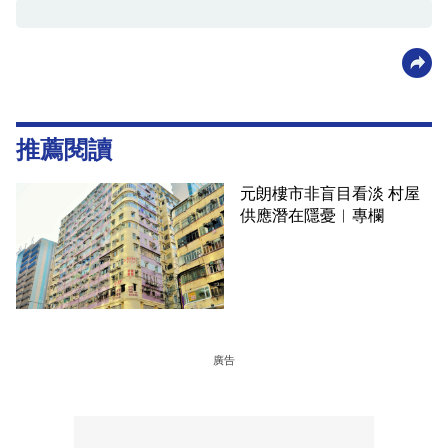
推薦閱讀
元朗樓市非盲目看淡 村屋
供應潛在隱憂︳專欄
廣告