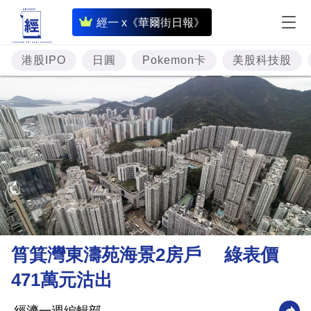
即
經一 x《華爾街日報》
時
財
港股IPO
日圓
Pokemon卡
美股科技股
經
專
題
投
資
樓
市
理
筲箕灣東濤苑海景2房戶 綠表價
財
471萬元沽出
商
業