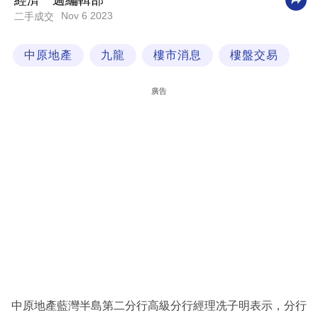
經濟一週編輯部
Nov 6 2023
二手成交
科
技
中原地產
九龍
樓市消息
樓盤交易
職
場
廣告
生
活
時
事
專
欄
訂
閱
專
中原地產藍灣半島第二分行高級分行經理冼子明表示，分行
區