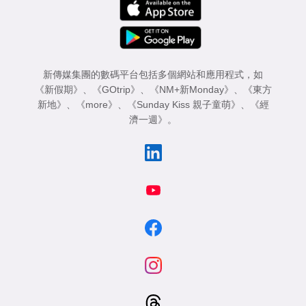
新傳媒集團的數碼平台包括多個網站和應用程式，如
《新假期》
、
《GOtrip》
、
《NM+新Monday》
、
《東方
新地》
、
《more》
、
《Sunday Kiss 親子童萌》
、
《經
濟一週》
。