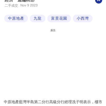
經濟一週編輯部
Nov 9 2023
二手成交
科
技
中原地產
九龍
富景花園
小西灣
職
場
廣告
生
活
時
事
專
欄
訂
閱
專
中原地產藍灣半島第二分行高級分行經理冼子明表示，樓市
區