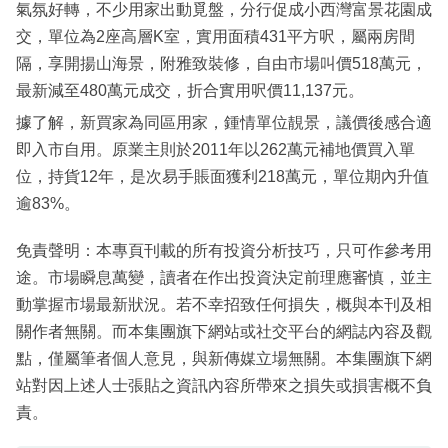
氣氛好轉，不少用家出動覓盤，分行促成小西灣富景花園成
交，單位為2座高層K室，實用面積431平方呎，屬兩房間
隔，享開揚山海景，附雅致裝修，自由市場叫價518萬元，
最新減至480萬元成交，折合實用呎價11,137元。
據了解，新買家為同區用家，鍾情單位靚景，議價後感合適
即入市自用。原業主則於2011年以262萬元補地價買入單
位，持貨12年，是次易手賬面獲利218萬元，單位期內升值
逾83%。
免責聲明：本專頁刊載的所有投資分析技巧，只可作參考用
途。市場瞬息萬變，讀者在作出投資決定前理應審慎，並主
動掌握市場最新狀況。若不幸招致任何損失，概與本刊及相
關作者無關。而本集團旗下網站或社交平台的網誌內容及觀
點，僅屬筆者個人意見，與新傳媒立場無關。本集團旗下網
站對因上述人士張貼之資訊內容所帶來之損失或損害概不負
責。