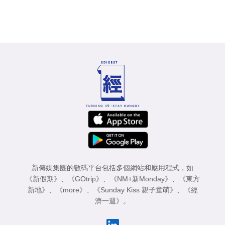
新傳媒集團的數碼平台包括多個網站和應用程式，如
《新假期》
、
《GOtrip》
、
《NM+新Monday》
、
《東方
新地》
、
《more》
、
《Sunday Kiss 親子童萌》
、
《經
濟一週》
。