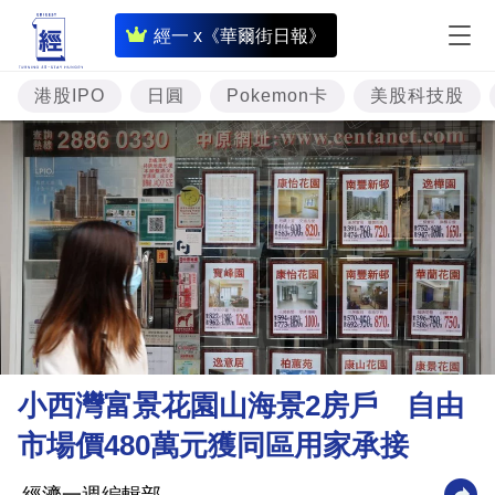
即
經一 x《華爾街日報》
時
財
港股IPO
日圓
Pokemon卡
美股科技股
經
專
題
投
資
樓
市
理
小西灣富景花園山海景2房戶 自由
財
市場價480萬元獲同區用家承接
商
業