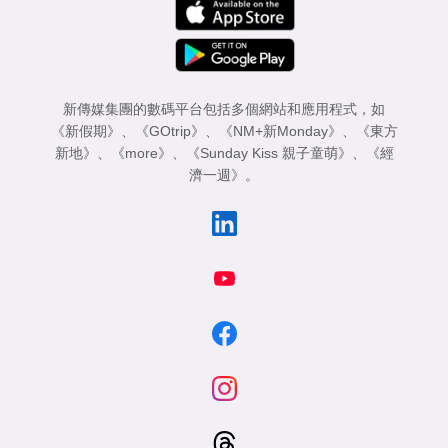
新傳媒集團的數碼平台包括多個網站和應用程式，如
《新假期》
、
《GOtrip》
、
《NM+新Monday》
、
《東方
新地》
、
《more》
、
《Sunday Kiss 親子童萌》
、
《經
濟一週》
。