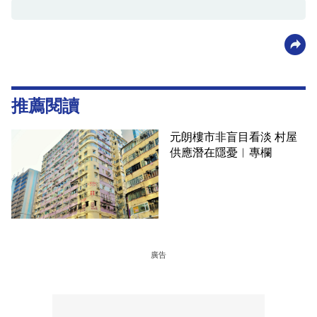
推薦閱讀
元朗樓市非盲目看淡 村屋
供應潛在隱憂︳專欄
廣告