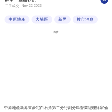
經濟一週編輯部
Nov 22 2023
二手成交
科
技
中原地產
大埔區
新界
樓市消息
職
場
廣告
生
活
時
事
專
欄
訂
閱
專
中原地產新界東豪宅白石角第二分行副分區營業經理徐家倫
區