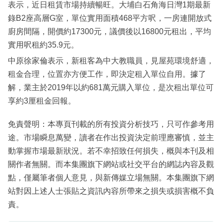
表示，近日租賃市場持續暢旺。大埔白石角海日灣1期最新
錄B2座高層G室，單位實用面積468平方呎，一房連開放式
廚房間隔，開價約17300元，議價後以16800元租出，平均
實用呎租約35.9元。
中原徐家倫表示，新租客為中大教職員，見屋苑環境舒適，
租金合理，位置亦方便工作，即決定租入單位自用。據了
解，業主於2019年以約681萬元購入單位，是次租出單位可
享約3厘租金回報。
免責聲明：本專頁刊載的所有投資分析技巧，只可作參考用
途。市場瞬息萬變，讀者在作出投資決定前理應審慎，並主
動掌握市場最新狀況。若不幸招致任何損失，概與本刊及相
關作者無關。而本集團旗下網站或社交平台的網誌內容及觀
點，僅屬筆者個人意見，與新傳媒立場無關。本集團旗下網
站對因上述人士張貼之資訊內容所帶來之損失或損害概不負
責。