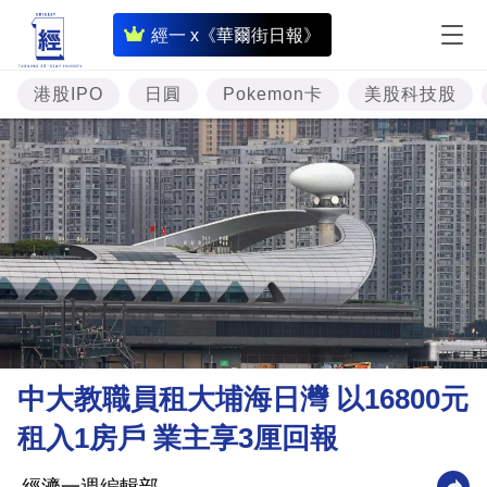
即
經一 x《華爾街日報》
時
財
港股IPO
日圓
Pokemon卡
美股科技股
經
專
題
投
資
樓
市
理
中大教職員租大埔海日灣 以16800元
財
租入1房戶 業主享3厘回報
商
業