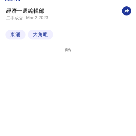
科
經濟一週編輯部
技
Mar 2 2023
二手成交
職
東涌
大角咀
場
生
廣告
活
時
事
專
欄
訂
閱
專
區