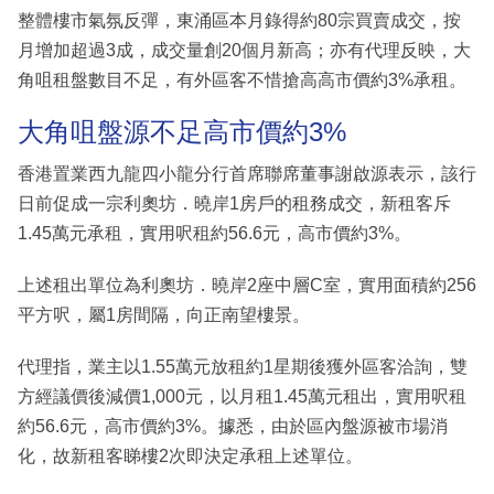
整體樓市氣氛反彈，東涌區本月錄得約80宗買賣成交，按
月增加超過3成，成交量創20個月新高；亦有代理反映，大
角咀租盤數目不足，有外區客不惜搶高高市價約3%承租。
大角咀盤源不足高市價約3%
香港置業西九龍四小龍分行首席聯席董事謝啟源表示，該行
日前促成一宗利奧坊．曉岸1房戶的租務成交，新租客斥
1.45萬元承租，實用呎租約56.6元，高市價約3%。
上述租出單位為利奧坊．曉岸2座中層C室，實用面積約256
平方呎，屬1房間隔，向正南望樓景。
代理指，業主以1.55萬元放租約1星期後獲外區客洽詢，雙
方經議價後減價1,000元，以月租1.45萬元租出，實用呎租
約56.6元，高市價約3%。據悉，由於區內盤源被市場消
化，故新租客睇樓2次即決定承租上述單位。