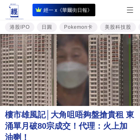
即
經一 x《華爾街日報》
時
財
港股IPO
日圓
Pokemon卡
美股科技股
經
專
題
投
資
樓
市
理
樓市雄風記│大角咀唔夠盤搶貴租 東
財
涌單月破80宗成交！代理：火上加
商
油喇！
業