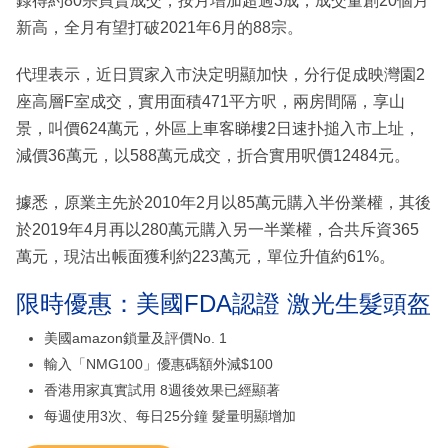
錄得約80宗買賣成交，按月增加超過3成，成交量創20個月
新高，全月有望打破2021年6月的88宗。
代理表示，近日買家入市決定明顯加快，分行促成映灣園2
座高層F室成交，實用面積471平方呎，兩房間隔，享山
景，叫價624萬元，外區上車客睇樓2日速扑搥入市上址，
減價36萬元，以588萬元成交，折合實用呎價12484元。
據悉，原業主先於2010年2月以85萬元購入半份業權，其後
於2019年4月再以280萬元購入另一半業權，合共斥資365
萬元，現沽出帳面獲利約223萬元，單位升值約61%。
限時優惠：美國FDA認證 激光生髮頭盔
美國amazon鎖量及評價No. 1
輸入「NMG100」優惠碼額外減$100
香港用家真實試用 8週後效果已經顯著
每週使用3次、每日25分鐘 髮量明顯增加