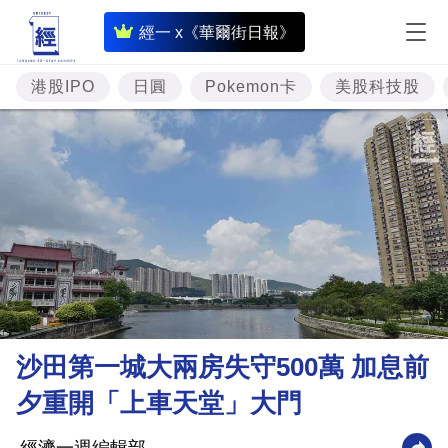
即
經一 x《華爾街日報》
時
財
港股IPO
日圓
Pokemon卡
美股科技股
經
專
題
投
資
樓
市
理
沙田第一城大兩房失守500萬 加息前
財
夕重開「上車天堂」大門
商
業