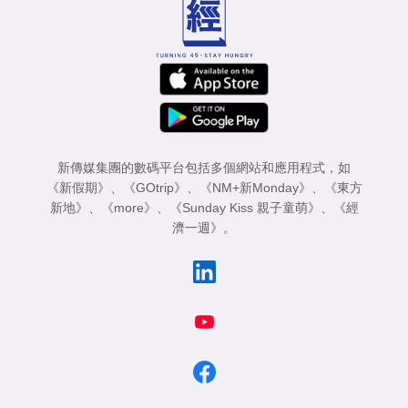
新傳媒集團的數碼平台包括多個網站和應用程式，如
《新假期》
、
《GOtrip》
、
《NM+新Monday》
、
《東方
新地》
、
《more》
、
《Sunday Kiss 親子童萌》
、
《經
濟一週》
。