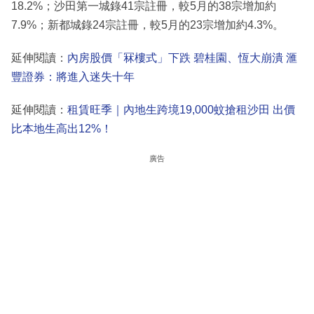
18.2%；沙田第一城錄41宗註冊，較5月的38宗增加約
7.9%；新都城錄24宗註冊，較5月的23宗增加約4.3%。
延伸閱讀：
內房股價「冧樓式」下跌 碧桂園、恆大崩潰 滙
豐證券：將進入迷失十年
延伸閱讀：
租賃旺季｜內地生跨境19,000蚊搶租沙田 出價
比本地生高出12%！
廣告