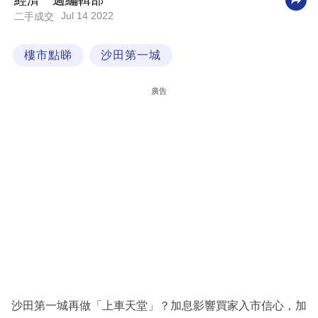
經濟一週編輯部
Jul 14 2022
二手成交
科
技
樓市點睇
沙田第一城
職
場
廣告
生
活
時
事
專
欄
訂
閱
專
沙田第一城再做「上車天堂」？加息影響買家入市信心，加
區