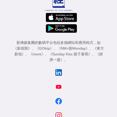
新傳媒集團的數碼平台包括多個網站和應用程式，如
《新假期》
、
《GOtrip》
、
《NM+新Monday》
、
《東方
新地》
、
《more》
、
《Sunday Kiss 親子童萌》
、
《經
濟一週》
。