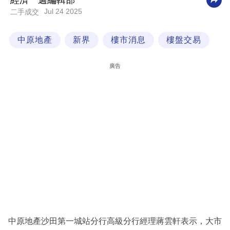
經濟一週編輯部
Jul 24 2025
二手成交
科
技
中原地產
新界
樓市消息
樓盤交易
職
場
廣告
生
活
時
事
專
欄
訂
閱
專
中原地產沙田第一城站分行高級分行經理蔣雲軒表示，大市
區