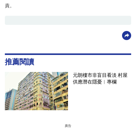
責。
推薦閱讀
元朗樓市非盲目看淡 村屋
供應潛在隱憂︳專欄
廣告