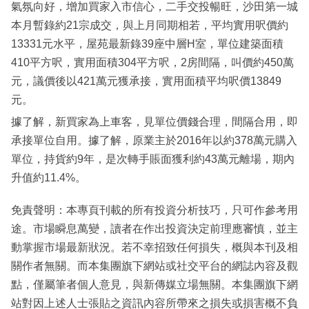
氣氛向好，增加買家入市信心，二手交投暢旺，沙田第一城
本月暫錄約21宗成交，與上月同期相若，平均實用呎價約
13331元水平，屋苑最新錄39座中層H室，單位建築面積
410平方呎，實用面積304平方呎，2房間隔，叫價約450萬
元，議價後以421萬元獲承接，實用面積平均呎價13849
元。
據了解，新買家為上車客，見單位價錢合理，間隔合用，即
承接單位自用。據了解，原業主於2016年以約378萬元購入
單位，持貨約9年，是次轉手賬面獲利約43萬元離場，期內
升值約11.4%。
免責聲明：本專頁刊載的所有投資分析技巧，只可作參考用
途。市場瞬息萬變，讀者在作出投資決定前理應審慎，並主
動掌握市場最新狀況。若不幸招致任何損失，概與本刊及相
關作者無關。而本集團旗下網站或社交平台的網誌內容及觀
點，僅屬筆者個人意見，與新傳媒立場無關。本集團旗下網
站對因上述人士張貼之資訊內容所帶來之損失或損害概不負