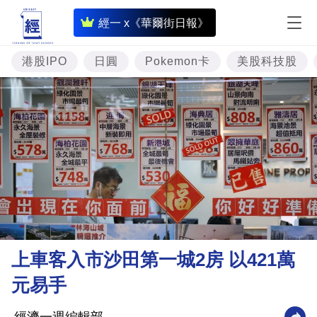
即
經一 x《華爾街日報》
時
財
港股IPO
日圓
Pokemon卡
美股科技股
經
專
題
投
資
樓
市
理
上車客入市沙田第一城2房 以421萬
財
元易手
商
業