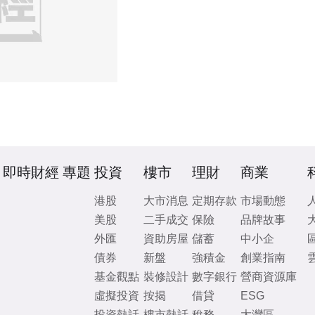
即時財經
專題
投資
樓市
理財
商業
港股
大市消息
定期存款
市場動態
美股
二手成交
保險
品牌故事
外匯
資助房屋
儲蓄
中小企
債券
新盤
強積金
創業指南
基金觀點
裝修設計
數字銀行
營商資源庫
虛擬投資
按揭
借貸
ESG
投資熱話
樓市熱話
稅務
大灣區