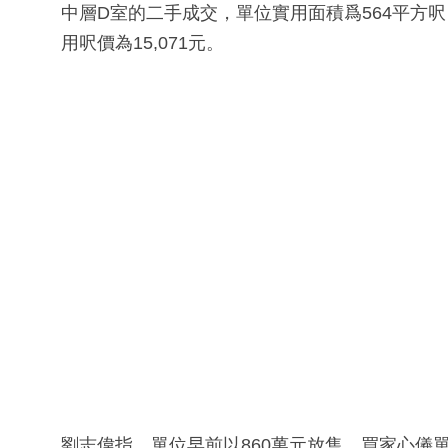
中層D室的二手成交，單位實用面積爲564平方呎
用呎價為15,071元。
劉志偉指，單位早前以860萬元放售，買家心儀