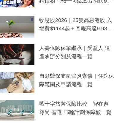
銷債務！憑一句話道出捐款初
衷：加州26萬人接獲免債通知、
一度被誤當詐騙手段
收息股2026｜25隻高息港股 入
場費$1144起＋回報高達9.93
厘！持續更新
人壽保險保單繼承｜受益人 遺
產承辦分別及流程一覽
自願醫保支氣管炎索償｜住院保
障範圍及申請流程一覽
藍十字旅遊保險比較｜智在遊
尊尚 智選 郵輪計劃保障額一覽