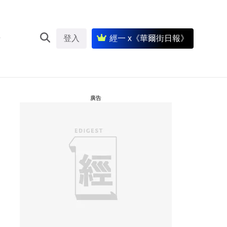
登入
經一 x《華爾街日報》
廣告