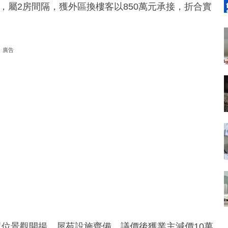
，屬2房間隔，獲外區換樓客以850萬元承接，折合實
廣告
單位景觀開揚，屋苑設施齊備，議價後獲業主減價10萬