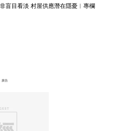
非盲目看淡 村屋供應潛在隱憂︳專欄
廣告