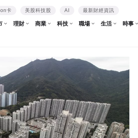
mon卡
美股科技股
AI
最新財經資訊
市
理財
商業
科技
職場
生活
時事