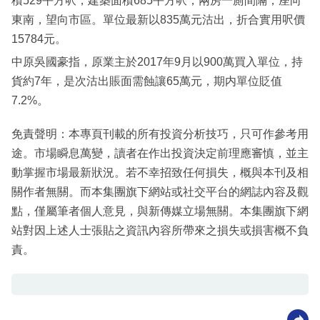
積529平方呎，建築面積685平方呎，兩房一厠間隔，座向
東南，望向市區。單位最新以835萬元沽出，折合實用呎價
15784元。
中原吳國豪指，原業主於2017年9月以900萬買入單位，持
貨約7年，是次沽出賬面需蝕讓65萬元，期内單位貶值
7.2%。
免責聲明：本專頁刊載的所有投資分析技巧，只可作參考用
途。市場瞬息萬變，讀者在作出投資決定前理應審慎，並主
動掌握市場最新狀況。若不幸招致任何損失，概與本刊及相
關作者無關。而本集團旗下網站或社交平台的網誌內容及觀
點，僅屬筆者個人意見，與新傳媒立場無關。本集團旗下網
站對因上述人士張貼之資訊內容所帶來之損失或損害概不負
責。