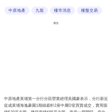
科
中原地產
九龍
樓市消息
樓盤交易
技
職
廣告
場
生
活
時
事
專
欄
訂
閱
中原地產黃埔第一分行分區營業經理吳國豪表示，分行新近
專
促成黃埔海逸豪園1期綠庭軒2座中層D室買賣成交，實用面
區