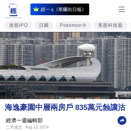
即
經一 x《華爾街日報》
時
財
港股IPO
日圓
Pokemon卡
美股科技股
經
專
題
投
資
樓
市
理
海逸豪園中層兩房戶 835萬元蝕讓沽
財
商
經濟一週編輯部
Aug 12 2024
二手成交
業