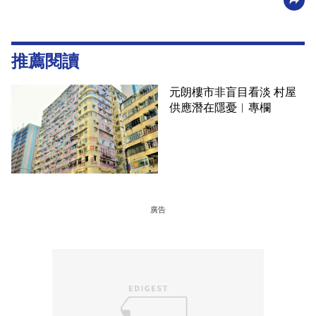
推薦閱讀
元朗樓市非盲目看淡 村屋
供應潛在隱憂︳專欄
廣告