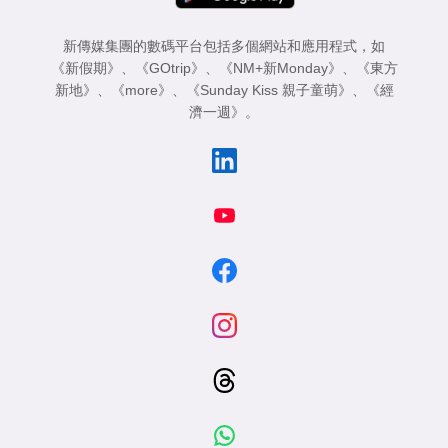
新傳媒集團的數碼平台包括多個網站和應用程式，如
《新假期》
、
《GOtrip》
、
《NM+新Monday》
、
《東方
新地》
、
《more》
、
《Sunday Kiss 親子童萌》
、
《經
濟一週》
。