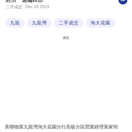
經濟一週編輯部
Dec 18 2023
二手成交
科
技
九龍
九龍灣
二手成交
淘大花園
職
場
廣告
生
活
時
事
專
欄
訂
閱
專
美聯物業九龍灣淘大花園分行高級分區營業經理黃家明
區