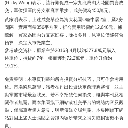
(Ricky Wong)表示，該行剛促成一宗九龍灣淘大花園買賣成
交，單位獲區内分支家庭客承接，成交價為450萬元。
黃家明表示，上述成交單位為淘大花園O座中層2室，屬2房
間隔，實用面積356平方呎，折合實用呎價約12,640元。據
瞭解，買家為區内分支家庭客，睇樓多月，見單位價錢符合
預算，決定入市做業主。
參考成交資料，原業主於2016年4月以約377.8萬元購入上
述單位，持貨約7年，帳面獲利72.2萬元，單位升值約
19.1%。
免責聲明：本專頁刊載的所有投資分析技巧，只可作參考用
途。市場瞬息萬變，讀者在作出投資決定前理應審慎，並主
動掌握市場最新狀況。若不幸招致任何損失，概與本刊及相
關作者無關。而本集團旗下網站或社交平台的網誌內容及觀
點，僅屬筆者個人意見，與新傳媒立場無關。本集團旗下網
站對因上述人士張貼之資訊內容所帶來之損失或損害概不負
責。