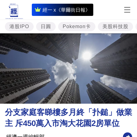
即
經一 x《華爾街日報》
時
財
港股IPO
日圓
Pokemon卡
美股科技股
經
專
題
投
資
樓
市
理
分支家庭客睇樓多月終「扑鎚」做業
財
主 斥450萬入市淘大花園2房單位
商
業