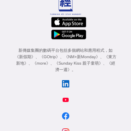
新傳媒集團的數碼平台包括多個網站和應用程式，如
《新假期》
、
《GOtrip》
、
《NM+新Monday》
、
《東方
新地》
、
《more》
、
《Sunday Kiss 親子童萌》
、
《經
濟一週》
。