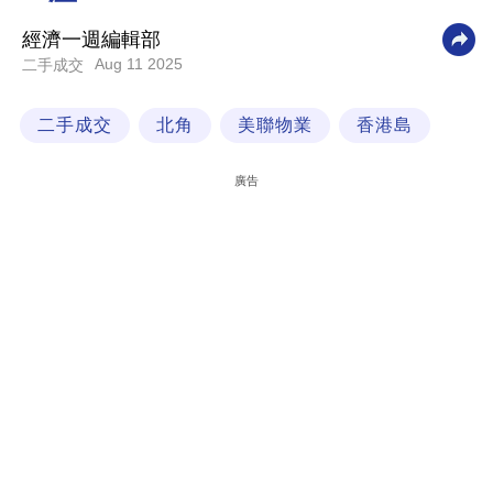
科
經濟一週編輯部
技
Aug 11 2025
二手成交
職
二手成交
北角
美聯物業
香港島
場
生
廣告
活
時
事
專
欄
訂
閱
專
區