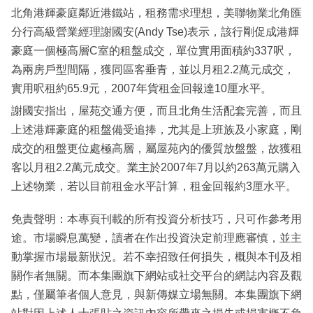
北角港輝豪庭鄰近港鐵站，租務需求理想，美聯物業北角匯
分行高級營業經理謝國安(Andy Tse)表示，該行剛促成港輝
豪庭一個極高層C室的租盤成交，單位實用面積約337呎，
為兩房戶型間隔，獲同區客垂青，並以月租2.2萬元成交，
實用呎租約65.9元，2007年貨租金回報達10厘水平。
謝國安指出，屋苑交通方便，而且北角生活配套完善，而且
上述港輝豪庭的租盤備受追捧，尤其是上班族及小家庭，剛
成交的租盤更位處極高層，屬屋苑內的優質放盤盤，故獲租
客以月租2.2萬元成交。業主於2007年7月以約263萬元購入
上述物業，若以目前租金水平計算，租金回報約3厘水平。
免責聲明：本專頁刊載的所有投資分析技巧，只可作參考用
途。市場瞬息萬變，讀者在作出投資決定前理應審慎，並主
動掌握市場最新狀況。若不幸招致任何損失，概與本刊及相
關作者無關。而本集團旗下網站或社交平台的網誌內容及觀
點，僅屬筆者個人意見，與新傳媒立場無關。本集團旗下網