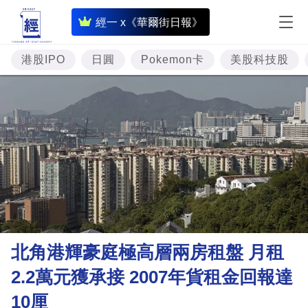
即
經一 x《華爾街日報》
時
財
港股IPO
日圓
Pokemon卡
美股科技股
經
專
題
投
資
樓
市
理
北角港輝豪庭極高層兩房租盤 月租
財
2.2萬元獲承接 2007年貨租金回報達
商
10厘
業