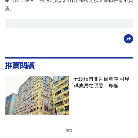
站對因上述人士張貼之資訊內容所帶來之損失或損害概不負
責。
推薦閱讀
元朗樓市非盲目看淡 村屋
供應潛在隱憂︳專欄
廣告