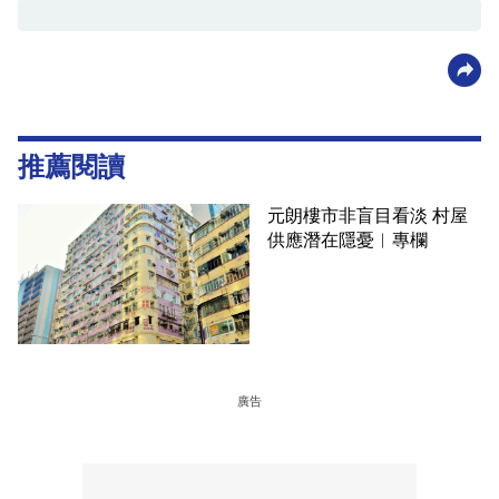
推薦閱讀
元朗樓市非盲目看淡 村屋
供應潛在隱憂︳專欄
廣告