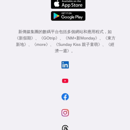
新傳媒集團的數碼平台包括多個網站和應用程式，如
《新假期》
、
《GOtrip》
、
《NM+新Monday》
、
《東方
新地》
、
《more》
、
《Sunday Kiss 親子童萌》
、
《經
濟一週》
。