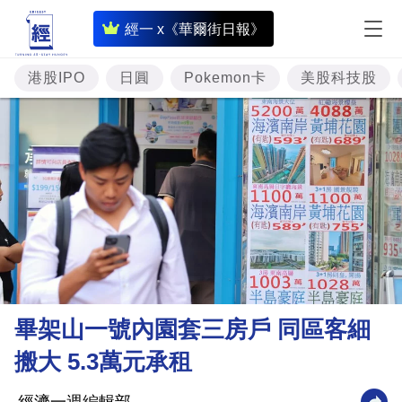
即
經一 x《華爾街日報》
時
財
港股IPO
日圓
Pokemon卡
美股科技股
經
專
題
投
資
樓
市
理
畢架山一號內園套三房戶 同區客細
財
搬大 5.3萬元承租
商
業