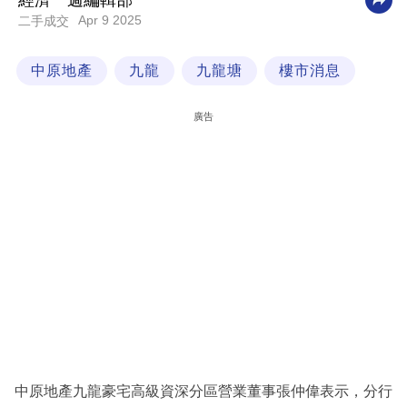
經濟一週編輯部
Apr 9 2025
二手成交
科
技
中原地產
九龍
九龍塘
樓市消息
職
場
廣告
生
活
時
事
專
欄
訂
閱
專
中原地產九龍豪宅高級資深分區營業董事張仲偉表示，分行
區