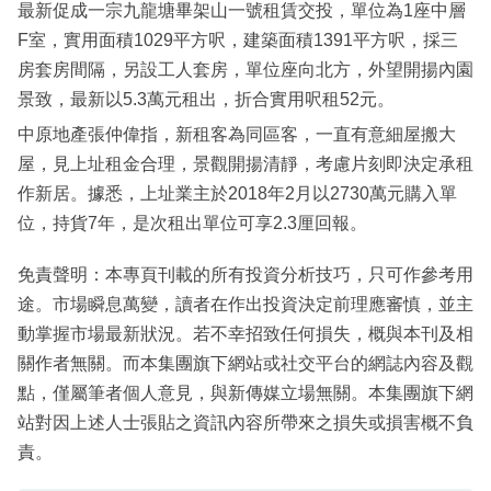
最新促成一宗九龍塘畢架山一號租賃交投，單位為1座中層
F室，實用面積1029平方呎，建築面積1391平方呎，採三
房套房間隔，另設工人套房，單位座向北方，外望開揚內園
景致，最新以5.3萬元租出，折合實用呎租52元。
中原地產張仲偉指，新租客為同區客，一直有意細屋搬大
屋，見上址租金合理，景觀開揚清靜，考慮片刻即決定承租
作新居。據悉，上址業主於2018年2月以2730萬元購入單
位，持貨7年，是次租出單位可享2.3厘回報。
免責聲明：本專頁刊載的所有投資分析技巧，只可作參考用
途。市場瞬息萬變，讀者在作出投資決定前理應審慎，並主
動掌握市場最新狀況。若不幸招致任何損失，概與本刊及相
關作者無關。而本集團旗下網站或社交平台的網誌內容及觀
點，僅屬筆者個人意見，與新傳媒立場無關。本集團旗下網
站對因上述人士張貼之資訊內容所帶來之損失或損害概不負
責。