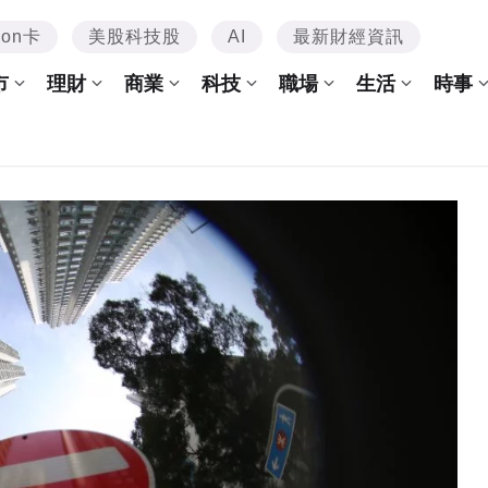
mon卡
美股科技股
AI
最新財經資訊
市
理財
商業
科技
職場
生活
時事