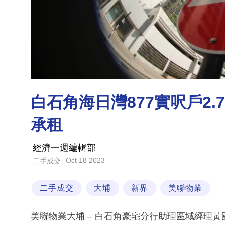
白石角海日灣877實呎戶2.
承租
經濟一週編輯部
Oct 18 2023
二手成交
二手成交
大埔
新界
美聯物業
美聯物業大埔 – 白石角豪宅分行助理區域經理黃國輝