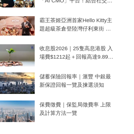
「AI CMO」平台！結合社交聆
聽與廣東話大模型 助中小企數
分鐘生成「貼地」宣傳短片
霸王茶姬亞洲首家Hello Kitty主
題超級茶倉登陸灣仔利東街 推
出首創「伯爵紅茶色」Hello Kitt
y及香港限定特調系列
收息股2026｜25隻高息港股 入
場費$1212起＋回報高達9.89
厘！持續更新
儲蓄保險回報率｜滙豐 中銀最
新保證回報一覽及揀選須知
保費徵費｜保監局徵費率 上限
及計算方法一覽