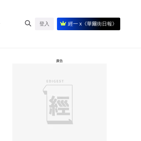
登入
經一 x《華爾街日報》
廣告