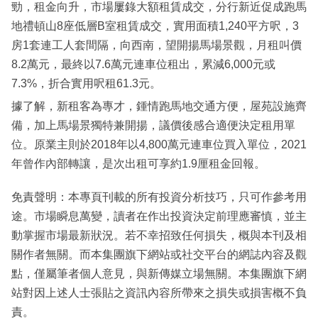
勁，租金向升，市場屢錄大額租賃成交，分行新近促成跑馬
地禮頓山8座低層B室租賃成交，實用面積1,240平方呎，3
房1套連工人套間隔，向西南，望開揚馬場景觀，月租叫價
8.2萬元，最終以7.6萬元連車位租出，累減6,000元或
7.3%，折合實用呎租61.3元。
據了解，新租客為專才，鍾情跑馬地交通方便，屋苑設施齊
備，加上馬場景獨特兼開揚，議價後感合適便決定租用單
位。原業主則於2018年以4,800萬元連車位買入單位，2021
年曾作內部轉讓，是次出租可享約1.9厘租金回報。
免責聲明：本專頁刊載的所有投資分析技巧，只可作參考用
途。市場瞬息萬變，讀者在作出投資決定前理應審慎，並主
動掌握市場最新狀況。若不幸招致任何損失，概與本刊及相
關作者無關。而本集團旗下網站或社交平台的網誌內容及觀
點，僅屬筆者個人意見，與新傳媒立場無關。本集團旗下網
站對因上述人士張貼之資訊內容所帶來之損失或損害概不負
責。