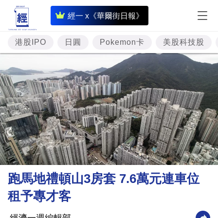
即
經一 x《華爾街日報》
時
財
港股IPO
日圓
Pokemon卡
美股科技股
經
專
題
投
資
樓
市
理
跑馬地禮頓山3房套 7.6萬元連車位
財
租予專才客
商
業