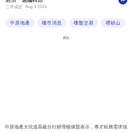
經濟一週編輯部
Aug 4 2024
二手成交
科
技
中原地產
樓市消息
樓盤交易
禮頓山
職
場
廣告
生
活
時
事
專
欄
訂
閱
專
中原地產大坑道高級分行經理楊偉賢表示，專才租務需求強
區