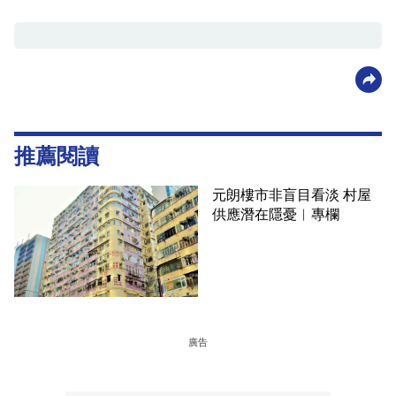
推薦閱讀
元朗樓市非盲目看淡 村屋
供應潛在隱憂︳專欄
廣告