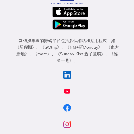
新傳媒集團的數碼平台包括多個網站和應用程式，如
《新假期》
、
《GOtrip》
、
《NM+新Monday》
、
《東方
新地》
、
《more》
、
《Sunday Kiss 親子童萌》
、
《經
濟一週》
。