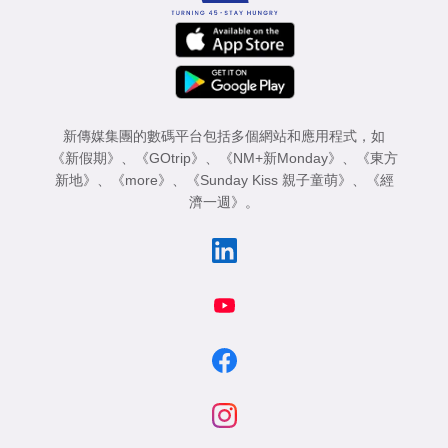
新傳媒集團的數碼平台包括多個網站和應用程式，如
《新假期》
、
《GOtrip》
、
《NM+新Monday》
、
《東方
新地》
、
《more》
、
《Sunday Kiss 親子童萌》
、
《經
濟一週》
。