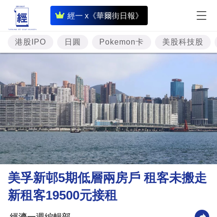
即
經一 x《華爾街日報》
時
財
港股IPO
日圓
Pokemon卡
美股科技股
經
專
題
投
資
樓
市
理
美孚新邨5期低層兩房戶 租客未搬走
財
新租客19500元接租
商
業