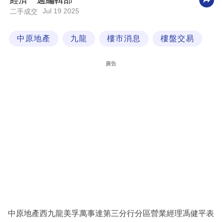
經濟一週編輯部
Jul 19 2025
二手成交
科
技
中原地產
九龍
樓市消息
樓盤交易
職
場
廣告
生
活
時
事
專
欄
訂
閱
專
中原地產西九龍美孚萬事達第三分行分區營業經理馮健平表
區