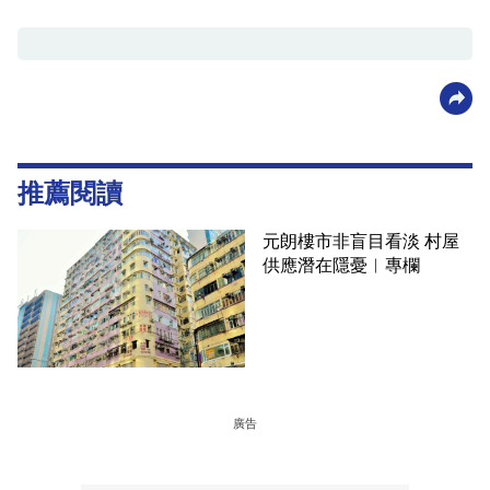
推薦閱讀
元朗樓市非盲目看淡 村屋
供應潛在隱憂︳專欄
廣告