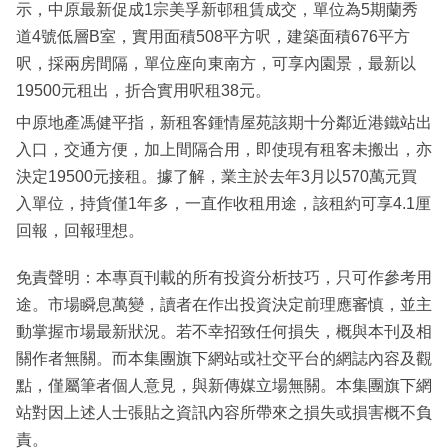
示，中原最新促成1宗美孚新邨租賃成交，單位為5期蘭秀
道4號低層B室，實用面積508平方呎，建築面積676平方
呎，採兩房間隔，單位座向東南方，可享內園景，最新以
19500元租出，折合實用呎租38元。
中原地產馮健平指，新租客鍾情屋苑該期十分鄰近港鐵站出
入口，交通方便，加上間隔合用，即使現有租客未搬出，亦
決定19500元接租。據了解，業主於去年3月以570萬元買
入單位，持貨僅1年多，一直作收租用途，該租約可享4.1厘
回報，回報理想。
免責聲明：本專頁刊載的所有投資分析技巧，只可作參考用
途。市場瞬息萬變，讀者在作出投資決定前理應審慎，並主
動掌握市場最新狀況。若不幸招致任何損失，概與本刊及相
關作者無關。而本集團旗下網站或社交平台的網誌內容及觀
點，僅屬筆者個人意見，與新傳媒立場無關。本集團旗下網
站對因上述人士張貼之資訊內容所帶來之損失或損害概不負
責。