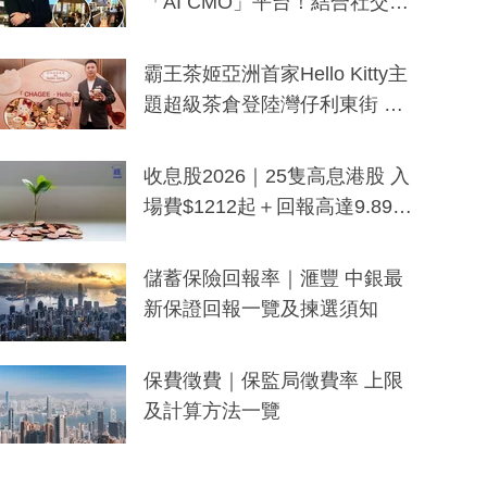
「AI CMO」平台！結合社交聆
聽與廣東話大模型 助中小企數
分鐘生成「貼地」宣傳短片
霸王茶姬亞洲首家Hello Kitty主
題超級茶倉登陸灣仔利東街 推
出首創「伯爵紅茶色」Hello Kitt
y及香港限定特調系列
收息股2026｜25隻高息港股 入
場費$1212起＋回報高達9.89
厘！持續更新
儲蓄保險回報率｜滙豐 中銀最
新保證回報一覽及揀選須知
保費徵費｜保監局徵費率 上限
及計算方法一覽