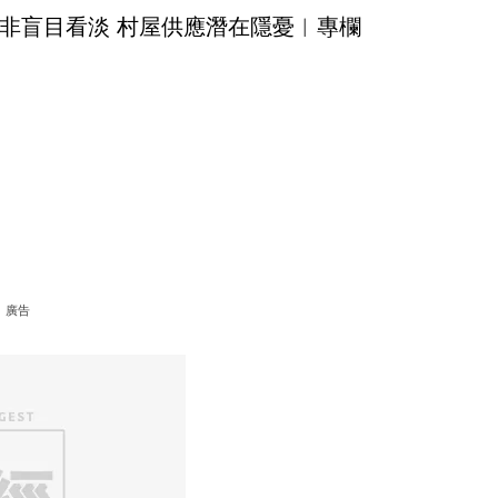
非盲目看淡 村屋供應潛在隱憂︳專欄
廣告