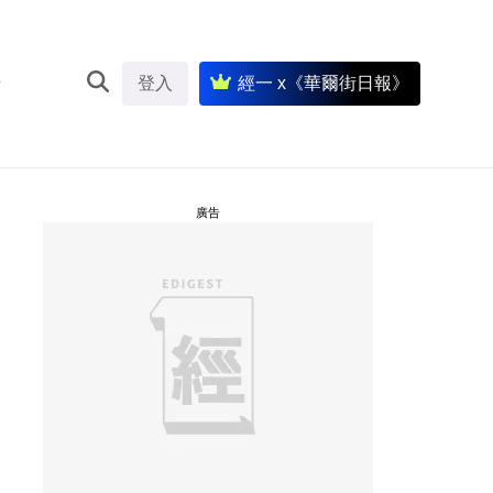
登入
經一 x《華爾街日報》
廣告