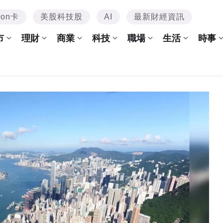
mon卡
美股科技股
AI
最新財經資訊
市
理財
商業
科技
職場
生活
時事