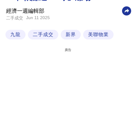
科
經濟一週編輯部
技
Jun 11 2025
二手成交
職
九龍
二手成交
新界
美聯物業
場
生
廣告
活
時
事
專
欄
訂
閱
專
區