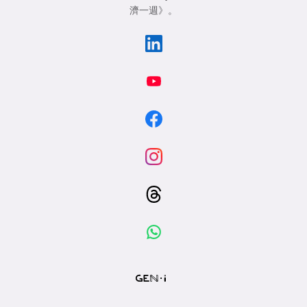
濟一週》
。