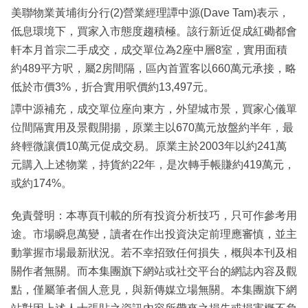
美聯物業黃埔街分行(2)營業經理譚中源(Dave Tam)表示，
低息環境下，買家入市態度趨積極。該行新近促成紅磡都會
軒本月首宗二手成交，成交單位為2座中層8室，實用面積
約489平方呎，屬2房間隔，區內首置客以660萬元承接，略
低於市價3%，折合實用呎價約13,497元。
譚中源補充，成交單位座向東方，外望城市景，買家心儀單
位間隔實用及景觀開揚，原業主以670萬元放盤約半年，最
終輕微讓價10萬元促成交易。原業主於2003年以約241萬
元購入上述物業，持貨約22年，是次轉手帳賺約419萬元，
或約174%。
免責聲明：本專頁刊載的所有投資分析技巧，只可作參考用
途。市場瞬息萬變，讀者在作出投資決定前理應審慎，並主
動掌握市場最新狀況。若不幸招致任何損失，概與本刊及相
關作者無關。而本集團旗下網站或社交平台的網誌內容及觀
點，僅屬筆者個人意見，與新傳媒立場無關。本集團旗下網