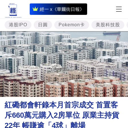
即
經一 x《華爾街日報》
時
財
港股IPO
日圓
Pokemon卡
美股科技股
經
專
題
投
資
樓
市
理
紅磡都會軒錄本月首宗成交 首置客
財
斥660萬元購入2房單位 原業主持貨
商
22年 帳賺逾「4球」離場
業