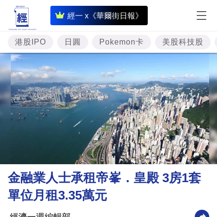
即
經一 x《華爾街日報》
時
財
港股IPO
日圓
Pokemon卡
美股科技股
經
專
題
投
資
樓
市
理
金融業人士承租帝峯．皇殿 3房1套
財
單位月租3.35萬元
商
業