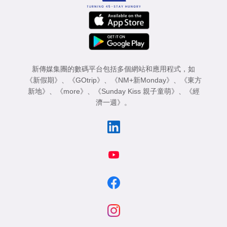
新傳媒集團的數碼平台包括多個網站和應用程式，如
《新假期》
、
《GOtrip》
、
《NM+新Monday》
、
《東方
新地》
、
《more》
、
《Sunday Kiss 親子童萌》
、
《經
濟一週》
。