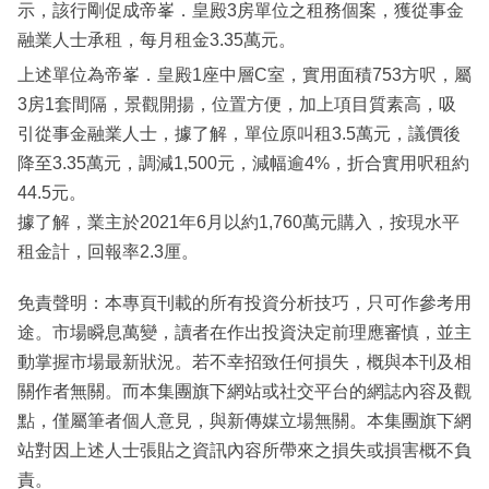
示，該行剛促成帝峯．皇殿3房單位之租務個案，獲從事金
融業人士承租，每月租金3.35萬元。
上述單位為帝峯．皇殿1座中層C室，實用面積753方呎，屬
3房1套間隔，景觀開揚，位置方便，加上項目質素高，吸
引從事金融業人士，據了解，單位原叫租3.5萬元，議價後
降至3.35萬元，調減1,500元，減幅逾4%，折合實用呎租約
44.5元。
據了解，業主於2021年6月以約1,760萬元購入，按現水平
租金計，回報率2.3厘。
免責聲明：本專頁刊載的所有投資分析技巧，只可作參考用
途。市場瞬息萬變，讀者在作出投資決定前理應審慎，並主
動掌握市場最新狀況。若不幸招致任何損失，概與本刊及相
關作者無關。而本集團旗下網站或社交平台的網誌內容及觀
點，僅屬筆者個人意見，與新傳媒立場無關。本集團旗下網
站對因上述人士張貼之資訊內容所帶來之損失或損害概不負
責。