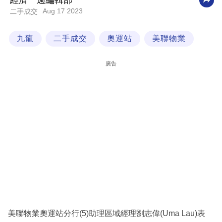
經濟一週編輯部
Aug 17 2023
二手成交
科
技
九龍
二手成交
奧運站
美聯物業
職
場
廣告
生
活
時
事
專
欄
訂
閱
專
美聯物業奧運站分行(5)助理區域經理劉志偉(Uma Lau)表
區