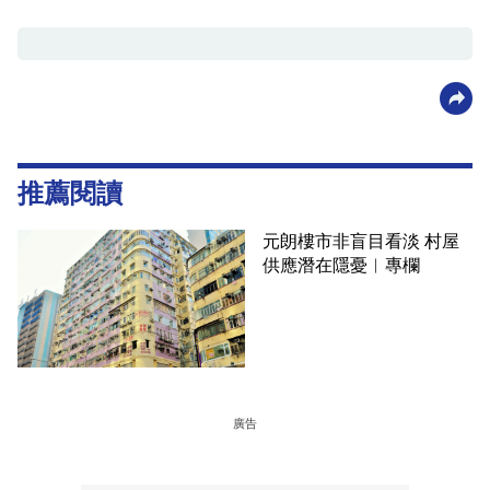
推薦閱讀
元朗樓市非盲目看淡 村屋
供應潛在隱憂︳專欄
廣告