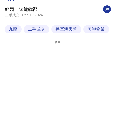
科
經濟一週編輯部
技
Dec 19 2024
二手成交
職
九龍
二手成交
將軍澳天晉
美聯物業
場
生
廣告
活
時
事
專
欄
訂
閱
專
區