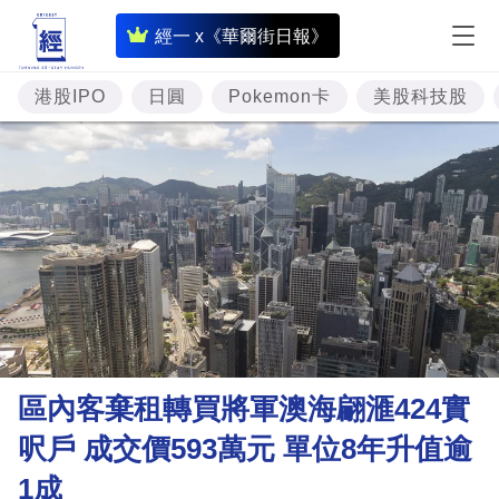
即
經一 x《華爾街日報》
時
財
港股IPO
日圓
Pokemon卡
美股科技股
經
專
題
投
資
樓
市
理
區內客棄租轉買將軍澳海翩滙424實
財
呎戶 成交價593萬元 單位8年升值逾
商
1成
業