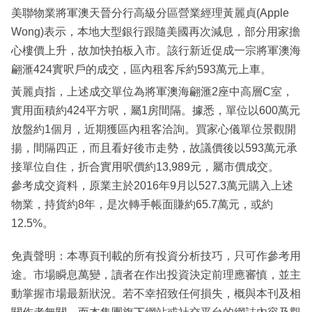
美聯物業將軍澳天晉分行高級分區營業經理黃麗貞(Apple
Wong)表示，本地大型銀行跟隨美國再次減息，部分用家擔
心樓價上升，故加快拍板入市。該行新近促成一宗將軍澳海
翩滙424實呎戶的成交，區內租客斥約593萬元上車。
黃麗貞指，上述成交單位為將軍澳海翩滙2座中高層C室，
實用面積約424平方呎，屬1房間隔。據悉，單位以600萬元
放盤約1個月，近期獲區內租客洽詢。買家心儀單位景觀開
揚，間隔四正，而且看好後市走勢，故議價後以593萬元承
接單位自住，折合實用呎價約13,989元，屬市價成交。
參考成交資料，原業主於2016年9月以527.3萬元購入上述
物業，持貨約8年，是次轉手帳面賺約65.7萬元，或約
12.5%。
免責聲明：本專頁刊載的所有投資分析技巧，只可作參考用
途。市場瞬息萬變，讀者在作出投資決定前理應審慎，並主
動掌握市場最新狀況。若不幸招致任何損失，概與本刊及相