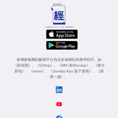
新傳媒集團的數碼平台包括多個網站和應用程式，如
《新假期》
、
《GOtrip》
、
《NM+新Monday》
、
《東方
新地》
、
《more》
、
《Sunday Kiss 親子童萌》
、
《經
濟一週》
。