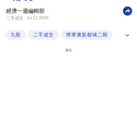
科
經濟一週編輯部
技
Jul 11 2025
二手成交
職
九龍
二手成交
將軍澳新都城二期
場
美聯物業
生
廣告
活
時
事
專
欄
訂
閱
專
區