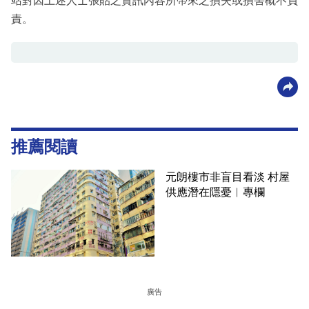
站對因上述人士張貼之資訊內容所帶來之損失或損害概不負
責。
推薦閱讀
元朗樓市非盲目看淡 村屋
供應潛在隱憂︳專欄
廣告