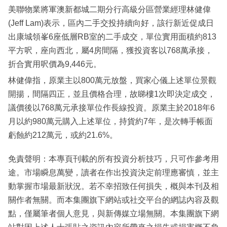
美聯物業將軍澳新都城二期分行高級分區營業經理林健偉
(Jeff Lam)表示，區內二手交投持續向好，該行新近促成日
出康城領峯6座低層RB室的二手成交，單位實用面積約813
平方呎，座向西北，屬4房間隔，獲投資客以768萬承接，
折合實用呎價為9,446元。
林健偉指，原業主以800萬元放盤，買家心儀上述單位景觀
開揚，間隔四正，並且價格合理，故睇樓1次即決定成交，
議價後以768萬元承接單位作長線投資。原業主於2018年6
月以約980萬元購入上述單位，持貨約7年，是次轉手帳面
虧蝕約212萬元，或約21.6%。
免責聲明：本專頁刊載的所有投資分析技巧，只可作參考用
途。市場瞬息萬變，讀者在作出投資決定前理應審慎，並主
動掌握市場最新狀況。若不幸招致任何損失，概與本刊及相
關作者無關。而本集團旗下網站或社交平台的網誌內容及觀
點，僅屬筆者個人意見，與新傳媒立場無關。本集團旗下網