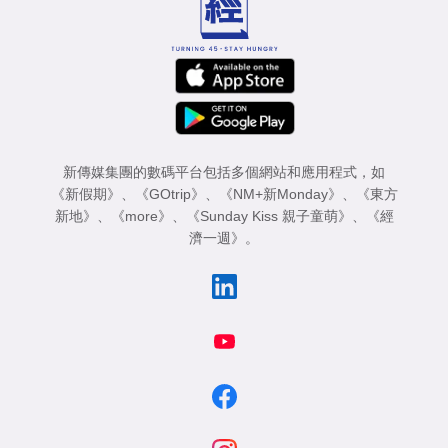
新傳媒集團的數碼平台包括多個網站和應用程式，如
《新假期》
、
《GOtrip》
、
《NM+新Monday》
、
《東方
新地》
、
《more》
、
《Sunday Kiss 親子童萌》
、
《經
濟一週》
。