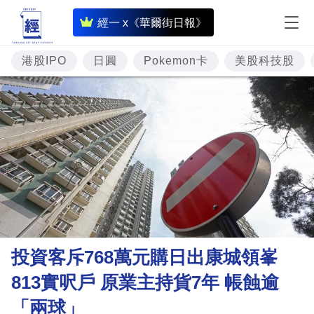
即
經一 x《華爾街日報》
時
財
港股IPO
日圓
Pokemon卡
美股科技股
經
專
題
投
資
樓
市
理
投資客斥768萬元購日出康城領峯
財
813實呎戶 原業主持貨7年 帳蝕逾
商
「兩球」
業