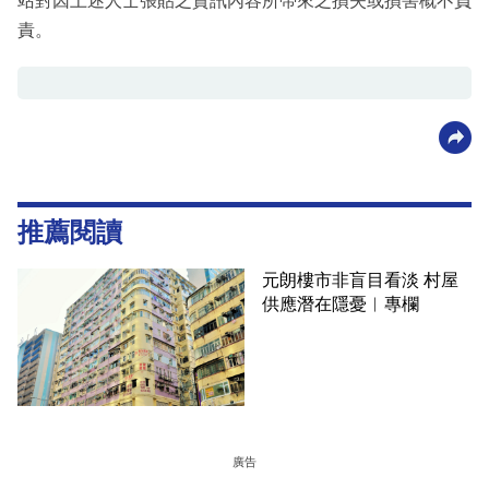
站對因上述人士張貼之資訊內容所帶來之損失或損害概不負
責。
推薦閱讀
元朗樓市非盲目看淡 村屋
供應潛在隱憂︳專欄
廣告