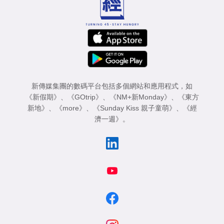
新傳媒集團的數碼平台包括多個網站和應用程式，如
《新假期》
、
《GOtrip》
、
《NM+新Monday》
、
《東方
新地》
、
《more》
、
《Sunday Kiss 親子童萌》
、
《經
濟一週》
。