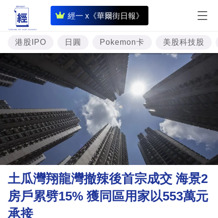
即
經一 x《華爾街日報》
時
財
港股IPO
日圓
Pokemon卡
美股科技股
經
專
題
投
資
樓
市
理
土瓜灣翔龍灣撤辣後首宗成交 海景2
財
房戶累劈15% 獲同區用家以553萬元
商
承接
業