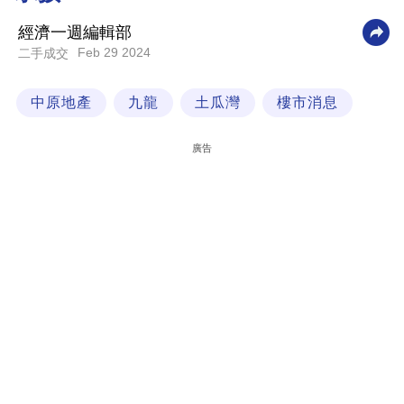
科
經濟一週編輯部
技
Feb 29 2024
二手成交
職
中原地產
九龍
土瓜灣
樓市消息
場
生
廣告
活
時
事
專
欄
訂
閱
專
區