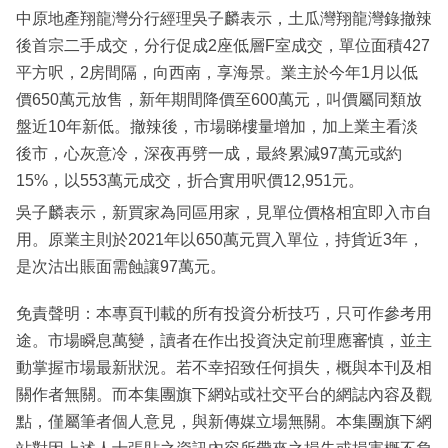
中原地產翔龍灣分行經理吳子麟表示，土瓜灣翔龍灣錄撤辣
後首宗二手成交，分行促成2座低層F室成交，單位面積427
平方呎，2房間隔，向西南，享海景。業主於今年1月以低
價650萬元放售，新年期間降價至600萬元，叫價屬同類放
盤近10年新低。撤辣後，市場睇樓量增加，加上業主看淡
後市，心灰意冷，深夜再劈一成，最終累減97萬元或約
15%，以553萬元成交，折合實用呎價12,951元。
吳子麟表示，新買家為同區用家，見單位價格相宜即入市自
用。原業主則於2021年以650萬元買入單位，持貨近3年，
是次沽出賬面需蝕讓97萬元。
免責聲明：本專頁刊載的所有投資分析技巧，只可作參考用
途。市場瞬息萬變，讀者在作出投資決定前理應審慎，並主
動掌握市場最新狀況。若不幸招致任何損失，概與本刊及相
關作者無關。而本集團旗下網站或社交平台的網誌內容及觀
點，僅屬筆者個人意見，與新傳媒立場無關。本集團旗下網