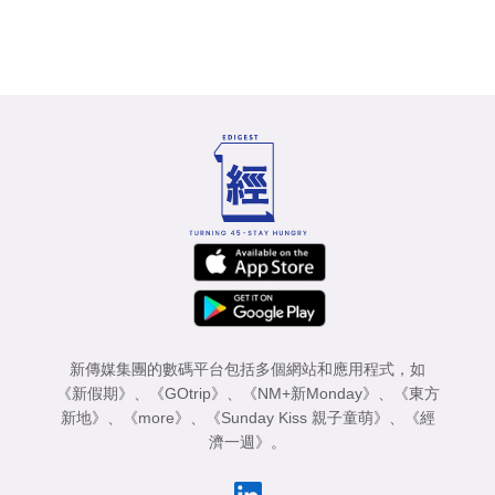
新傳媒集團的數碼平台包括多個網站和應用程式，如
《新假期》
、
《GOtrip》
、
《NM+新Monday》
、
《東方
新地》
、
《more》
、
《Sunday Kiss 親子童萌》
、
《經
濟一週》
。