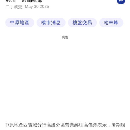
經濟一週編輯部
May 30 2025
二手成交
科
技
中原地產
樓市消息
樓盤交易
翰林峰
職
場
廣告
生
活
時
事
專
欄
訂
閱
專
中原地產西寶城分行高級分區營業經理高偉鴻表示，暑期租
區