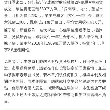
賃旺季來臨，分行新近促成西營盤翰林峰2座低層A室租賃
成交，單位實用面積330平方呎，1房間隔，向北，望城市
景，月租叫價2.2萬元，業主見租客可支付一年租金，遂同
意減價1,000，最終以2.1萬元租出，平均實用呎租63.6元。
據了解，新租客為一名大學生，心儀單位鄰近學校，樓齡
新，見價錢合理，即以先付一年租金形式，租入單位自用。
據了解，業主於2018年以909萬元購入單位，持貨7年，現
享2.8厘租回報。
免責聲明：本專頁刊載的所有投資分析技巧，只可作參考用
途。市場瞬息萬變，讀者在作出投資決定前理應審慎，並主
動掌握市場最新狀況。若不幸招致任何損失，概與本刊及相
關作者無關。而本集團旗下網站或社交平台的網誌內容及觀
點，僅屬筆者個人意見，與新傳媒立場無關。本集團旗下網
站對因上述人士張貼之資訊內容所帶來之損失或損害概不負
責。