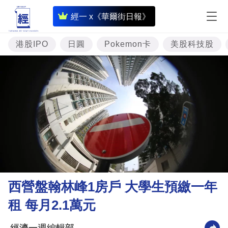
即
經一 x《華爾街日報》
時
財
港股IPO
日圓
Pokemon卡
美股科技股
經
專
題
投
資
樓
市
理
西營盤翰林峰1房戶 大學生預繳一年
財
租 每月2.1萬元
商
業