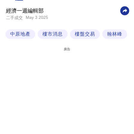
科
經濟一週編輯部
技
May 3 2025
二手成交
職
中原地產
樓市消息
樓盤交易
翰林峰
場
生
廣告
活
時
事
專
欄
訂
閱
專
區