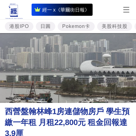
即
經一 x《華爾街日報》
時
財
港股IPO
日圓
Pokemon卡
美股科技股
經
專
題
投
資
樓
市
理
西營盤翰林峰1房連儲物房戶 學生預
財
繳一年租 月租22,800元 租金回報達
商
3.9厘
業