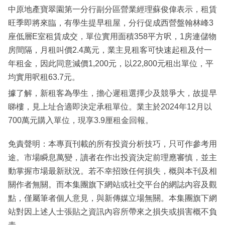
中原地產寶翠園第一分行副分區營業經理蘇俊偉表示，租賃
旺季即將來臨，有學生提早租屋，分行促成西營盤翰林峰3
座低層E室租賃成交，單位實用面積358平方呎，1房連儲物
房間隔，月租叫價2.4萬元，業主見租客可快速起租及付一
年租金，因此同意減價1,200元，以22,800元租出單位，平
均實用呎租63.7元。
據了解，新租客為學生，擔心遲租選擇少及競爭大，故提早
睇樓，見上址合適即決定承租單位。業主於2024年12月以
700萬元購入單位，現享3.9厘租金回報。
免責聲明：本專頁刊載的所有投資分析技巧，只可作參考用
途。市場瞬息萬變，讀者在作出投資決定前理應審慎，並主
動掌握市場最新狀況。若不幸招致任何損失，概與本刊及相
關作者無關。而本集團旗下網站或社交平台的網誌內容及觀
點，僅屬筆者個人意見，與新傳媒立場無關。本集團旗下網
站對因上述人士張貼之資訊內容所帶來之損失或損害概不負