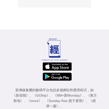
新傳媒集團的數碼平台包括多個網站和應用程式，如
《新假期》
、
《GOtrip》
、
《NM+新Monday》
、
《東方
新地》
、
《more》
、
《Sunday Kiss 親子童萌》
、
《經
濟一週》
。