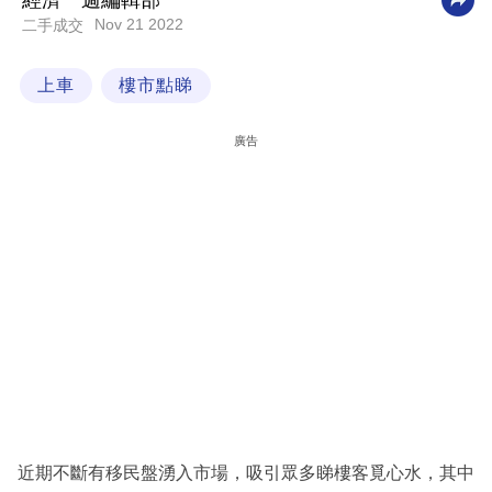
經濟一週編輯部
Nov 21 2022
二手成交
科
技
上車
樓市點睇
職
場
廣告
生
活
時
事
專
欄
訂
閱
專
近期不斷有移民盤湧入市場，吸引眾多睇樓客覓心水，其中
區