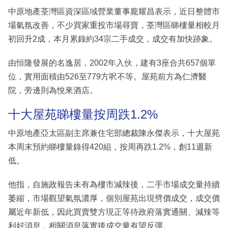
中原地產荃灣區資深區域營業董事龐耀昌表示，近日整體市
場氣氛改善，不少買家重投市場尋寶，荃灣區睇樓量相較月
初回升2成，本月累錄約34宗二手成交，成交有加快跡象。
由恒隆發展的名逸居，2002年入伙，建有3座合共657個單
位，實用面積由526至779方呎不等。屋苑前方為仁濟醫
院，旁邊則為悅來酒店。
十大屋苑睇樓量按周跌1.2%
中原地產亞太區副主席兼住宅部總裁陳永傑表示，十大屋苑
本周末預約睇樓量錄得420組，按周再跌1.2%，創11週新
低。
他指，自施政報告未有為樓市減辣後，二手市場成交量持續
萎縮，市場觀望氣氛濃厚，個別屋苑出現劈價成交，成交價
屬近年新低，因此買賣雙方現正等待政府落實通關、減辣等
利好消息，相關消息落實後成交量有望反彈。