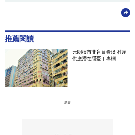
推薦閱讀
元朗樓市非盲目看淡 村屋
供應潛在隱憂︳專欄
廣告