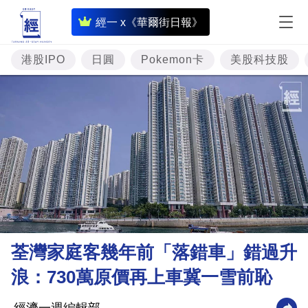
即
經一 x《華爾街日報》
時
財
港股IPO
日圓
Pokemon卡
美股科技股
經
專
題
投
資
樓
市
理
荃灣家庭客幾年前「落錯車」錯過升
財
浪：730萬原價再上車冀一雪前恥
商
業