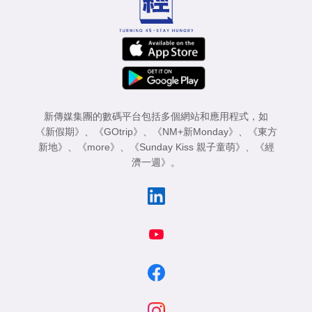
新傳媒集團的數碼平台包括多個網站和應用程式，如
《新假期》
、
《GOtrip》
、
《NM+新Monday》
、
《東方
新地》
、
《more》
、
《Sunday Kiss 親子童萌》
、
《經
濟一週》
。