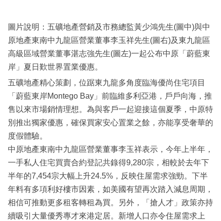
圖片說明：五礦地產營銷及市務總監黃少鴻先生(圖中)與中
原地產東南中九龍區營業董事李玉祥先生(圖右)及東九龍區
高級區域營業董事湛志強先生(圖左)一起公布中原「蔚藍東
岸」夏日歎世界置業優惠。
五礦地產精心策劃，位踞東九龍多角度臨海優尚住宅項目
「蔚藍東岸Montego Bay」前臨維多利亞港，戶戶向海，推
售以來市場銷情理想。為與客戶一起迎接這個夏季，中原特
別推出獨家優惠，確保買家安心置業之餘，亦能享受奢華的
度假體驗。
中原地產東南中九龍區營業董事李玉祥表示，今年上半年，
一手私人住宅買賣合約登記共錄得9,280宗，相較於去年下
半年的7,454宗大幅上升24.5%，反映住屋需求強勁。下半
年料有多項利好樓市因素，如美國有望再次踏入減息周期，
相信可推動更多租客轉租為買。另外，「搶人才」政策亦持
續吸引大量優秀專才來港定居。新增人口亦令住屋需求上