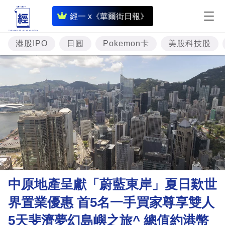
即
經一 x《華爾街日報》
時
財
港股IPO
日圓
Pokemon卡
美股科技股
經
專
題
投
資
樓
市
理
中原地產呈獻「蔚藍東岸」夏日歎世
財
界置業優惠 首5名一手買家尊享雙人
商
5天斐濟夢幻島嶼之旅^ 總值約港幣
業