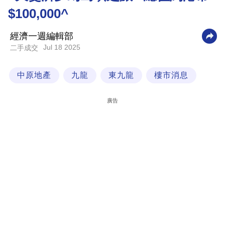
$100,000^
科
技
經濟一週編輯部
職
Jul 18 2025
二手成交
場
中原地產
九龍
東九龍
樓市消息
生
活
廣告
時
事
專
欄
訂
閱
專
區