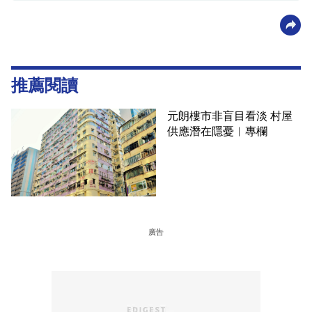
推薦閱讀
元朗樓市非盲目看淡 村屋
供應潛在隱憂︳專欄
廣告