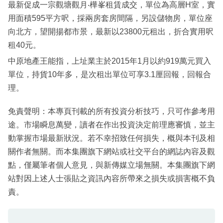
最新促成一宗觀塘觀月‧樺峯租賃成交，單位為高層H室，實
用面積595平方呎，採兩房套房間隔，另設儲物房，單位座
向北方，望開揚都市景，最新以23800元租出，折合實用呎
租40元。
中原地產王能指，上址業主於2015年1月以約919萬元買入
單位，持貨10年多，是次租出單位可享3.1厘回報，回報合
理。
免責聲明：本專頁刊載的所有投資分析技巧，只可作參考用
途。市場瞬息萬變，讀者在作出投資決定前理應審慎，並主
動掌握市場最新狀況。若不幸招致任何損失，概與本刊及相
關作者無關。而本集團旗下網站或社交平台的網誌內容及觀
點，僅屬筆者個人意見，與新傳媒立場無關。本集團旗下網
站對因上述人士張貼之資訊內容所帶來之損失或損害概不負
責。