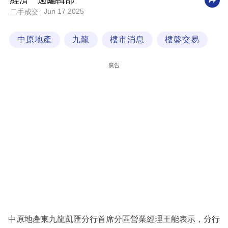
經濟一週編輯部
Jun 17 2025
二手成交
科
技
中原地產
九龍
樓市消息
樓盤交易
職
場
廣告
生
活
時
事
專
欄
訂
閱
專
中原地產東九龍凱匯分行首席分區營業經理王能表示，分行
區