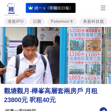
即
經一 x《華爾街日報》
時
財
港股IPO
日圓
Pokemon卡
美股科技股
經
專
題
投
資
樓
市
理
觀塘觀月‧樺峯高層套兩房戶 月租
財
23800元 呎租40元
商
業