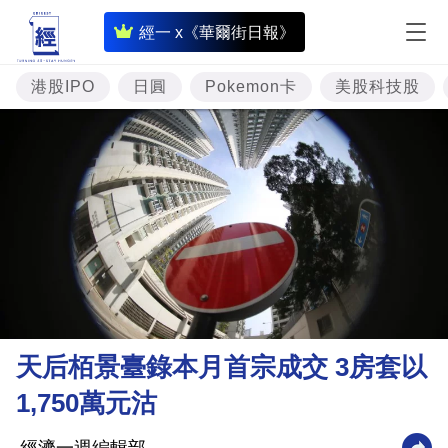
即
經一 x《華爾街日報》
時
財
港股IPO
日圓
Pokemon卡
美股科技股
經
專
題
投
資
樓
市
理
天后栢景臺錄本月首宗成交 3房套以
財
1,750萬元沽
商
業