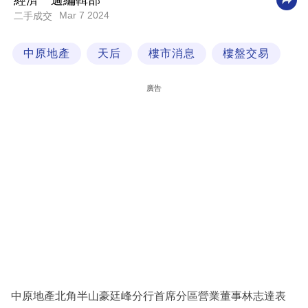
經濟一週編輯部
Mar 7 2024
二手成交
科
技
中原地產
天后
樓市消息
樓盤交易
職
場
廣告
生
活
時
事
專
欄
訂
閱
專
中原地產北角半山豪廷峰分行首席分區營業董事林志達表
區