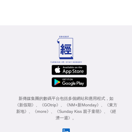
新傳媒集團的數碼平台包括多個網站和應用程式，如
《新假期》
、
《GOtrip》
、
《NM+新Monday》
、
《東方
新地》
、
《more》
、
《Sunday Kiss 親子童萌》
、
《經
濟一週》
。