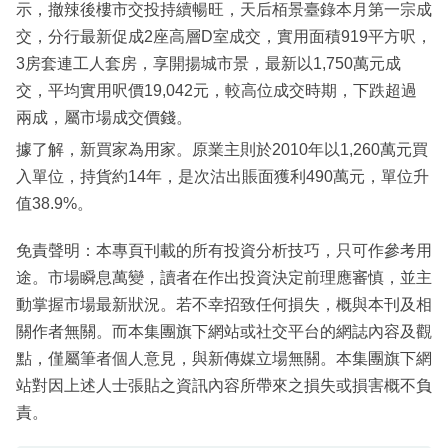
示，撤辣後樓市交投持續暢旺，天后栢景臺錄本月第一宗成
交，分行最新促成2座高層D室成交，實用面積919平方呎，
3房套連工人套房，享開揚城市景，最新以1,750萬元成
交，平均實用呎價19,042元，較高位成交時期，下跌超過
兩成，屬市場成交價錢。
據了解，新買家為用家。原業主則於2010年以1,260萬元買
入單位，持貨約14年，是次沽出賬面獲利490萬元，單位升
值38.9%。
免責聲明：本專頁刊載的所有投資分析技巧，只可作參考用
途。市場瞬息萬變，讀者在作出投資決定前理應審慎，並主
動掌握市場最新狀況。若不幸招致任何損失，概與本刊及相
關作者無關。而本集團旗下網站或社交平台的網誌內容及觀
點，僅屬筆者個人意見，與新傳媒立場無關。本集團旗下網
站對因上述人士張貼之資訊內容所帶來之損失或損害概不負
責。