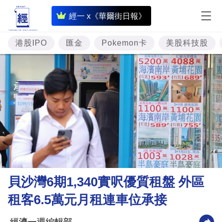
即
經一 x《華爾街日報》
時
財
港股IPO
匯金
Pokemon卡
美股科技股
經
專
題
投
資
樓
市
理
貝沙灣6期1,340實呎優質租盤 外區
財
租客6.5萬元月租連車位承接
商
業