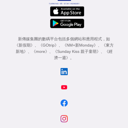
新傳媒集團的數碼平台包括多個網站和應用程式，如
《新假期》
、
《GOtrip》
、
《NM+新Monday》
、
《東方
新地》
、
《more》
、
《Sunday Kiss 親子童萌》
、
《經
濟一週》
。