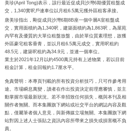
美珍(April Tong)表示，該行最近促成貝沙灣6期優質租盤成
交，1,340實呎戶連車位以月租6.5萬元獲外區租客承接。
唐美珍指出，剛促成貝沙灣6期8B座一個中層A室租盤成
交，實用面積約為1,340呎，建築面積約為1,863呎，為屋苑
內罕有及優質的大單位租盤放盤，由於單位質素理想，故獲
外區豪宅租客垂青，並以月租6.5萬元成交，實用呎租約
48.5元，建築呎租約為34.9元，並連一個車位。
業主於2021年12月以約4500萬元持有上述物業，若以目前
租金計算，租金回報約1.7厘水平。
免責聲明：本專頁刊載的所有投資分析技巧，只可作參考用
途。市場瞬息萬變，讀者在作出投資決定前理應審慎，並主
動掌握市場最新狀況。若不幸招致任何損失，概與本刊及相
關作者無關。而本集團旗下網站或社交平台的網誌內容及觀
點，僅屬筆者個人意見，與新傳媒立場無關。本集團旗下網
站對因上述人士張貼之資訊內容所帶來之損失或損害概不負
責。