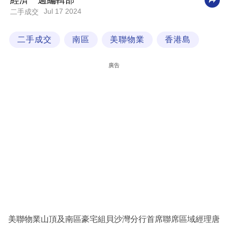
經濟一週編輯部
Jul 17 2024
二手成交
科
技
二手成交
南區
美聯物業
香港島
職
場
廣告
生
活
時
事
專
欄
訂
閱
專
美聯物業山頂及南區豪宅組貝沙灣分行首席聯席區域經理唐
區