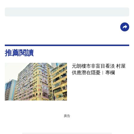
推薦閱讀
元朗樓市非盲目看淡 村屋
供應潛在隱憂︳專欄
廣告