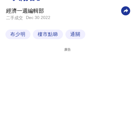
科
經濟一週編輯部
技
Dec 30 2022
二手成交
職
布少明
樓市點睇
通關
場
生
廣告
活
時
事
專
欄
訂
閱
專
區