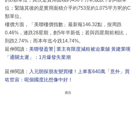
位；緊隨其後的是實用面積介乎約753至約1,075平方呎的C
類單位。
樓價方面，「美聯樓價指數」最新報146.32點，按周跌
0.46%，連跌28星期，創5年半新低；若與四星期前相比，
則跌2.74%；而本年迄今跌14.74%。
延伸閱讀：
美聯發盈警│業主有限度減租被迫棄舖 黃建業嘆
「通關太遲」：1月爆發失業潮
延伸閱讀：
入元朗探朋友變買樓！上車客640萬「意外」買
咗世宙：呢個國度比想像中好！
廣告