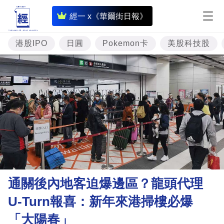
即
經一 x《華爾街日報》
時
財
港股IPO
日圓
Pokemon卡
美股科技股
經
專
題
投
資
樓
市
理
通關後內地客迫爆邊區？龍頭代理
財
U-Turn報喜：新年來港掃樓必爆
商
「大陽春」
業