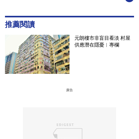
推薦閱讀
元朗樓市非盲目看淡 村屋
供應潛在隱憂︳專欄
廣告