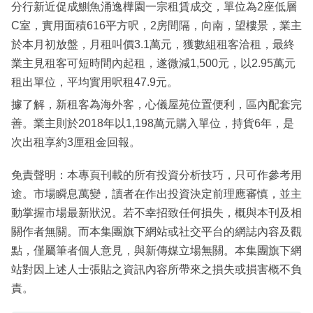
分行新近促成鰂魚涌逸樺園一宗租賃成交，單位為2座低層
C室，實用面積616平方呎，2房間隔，向南，望樓景，業主
於本月初放盤，月租叫價3.1萬元，獲數組租客洽租，最終
業主見租客可短時間內起租，遂微減1,500元，以2.95萬元
租出單位，平均實用呎租47.9元。
據了解，新租客為海外客，心儀屋苑位置便利，區內配套完
善。業主則於2018年以1,198萬元購入單位，持貨6年，是
次出租享約3厘租金回報。
免責聲明：本專頁刊載的所有投資分析技巧，只可作參考用
途。市場瞬息萬變，讀者在作出投資決定前理應審慎，並主
動掌握市場最新狀況。若不幸招致任何損失，概與本刊及相
關作者無關。而本集團旗下網站或社交平台的網誌內容及觀
點，僅屬筆者個人意見，與新傳媒立場無關。本集團旗下網
站對因上述人士張貼之資訊內容所帶來之損失或損害概不負
責。