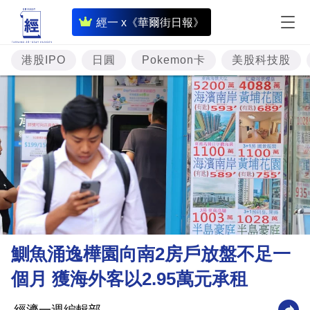
即
經一 x《華爾街日報》
時
財
港股IPO
日圓
Pokemon卡
美股科技股
經
專
題
投
資
樓
市
理
鰂魚涌逸樺園向南2房戶放盤不足一
財
個月 獲海外客以2.95萬元承租
商
業