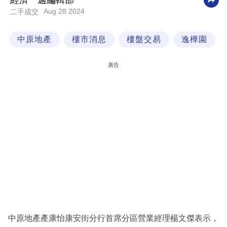
經濟一週編輯部
Aug 28 2024
二手成交
科
技
中原地產
樓市消息
樓盤交易
逸樺園
職
場
廣告
生
活
時
事
專
欄
訂
閱
專
中原地產產康怡康安街分行首席分區營業經理楊文傑表示，
區