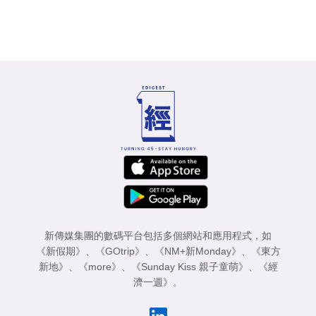
新傳媒集團的數碼平台包括多個網站和應用程式，如
《新假期》
、
《GOtrip》
、
《NM+新Monday》
、
《東方
新地》
、
《more》
、
《Sunday Kiss 親子童萌》
、
《經
濟一週》
。