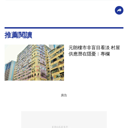
推薦閱讀
元朗樓市非盲目看淡 村屋
供應潛在隱憂︳專欄
廣告