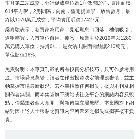
本月第二宗成交，分行促成單位為1座低層D室，實用面積
614平方呎，2房間隔，向南，望開揚園景，放售數月，最
終以1070萬元成交，平均實用呎價17427元。
梁嘉駿表示，新買家為用家，見近期息口回落，樓價吸引，
遂租轉買，入市單位自用。據悉，原業主於2019年以1280
萬元購入單位，持貨6年，是次沽出賬面需蝕讓210萬元，
單位貶值16%。
免責聲明：本專頁刊載的所有投資分析技巧，只可作參考用
途。市場瞬息萬變，讀者在作出投資決定前理應審慎，並主
動掌握市場最新狀況。若不幸招致任何損失，概與本刊及相
關作者無關。而本集團旗下網站或社交平台的網誌內容及觀
點，僅屬筆者個人意見，與新傳媒立場無關。本集團旗下網
站對因上述人士張貼之資訊內容所帶來之損失或損害概不負
責。