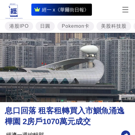
即
經一 x《華爾街日報》
時
財
港股IPO
日圓
Pokemon卡
美股科技股
經
專
題
投
資
樓
市
理
息口回落 租客租轉買入市鰂魚涌逸
財
樺園 2房戶1070萬元成交
商
業