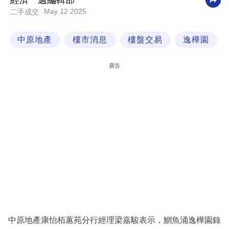
經濟一週編輯部
May 12 2025
二手成交
科
技
中原地產
樓市消息
樓盤交易
逸樺園
職
場
廣告
生
活
時
事
專
欄
訂
閱
專
中原地產康怡栢蕙苑分行經理梁嘉駿表示，鰂魚涌逸樺園錄
區