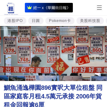
即
經一 x《華爾街日報》
時
財
港股IPO
日圓
Pokemon卡
美股科技股
經
專
題
投
資
樓
市
理
鰂魚涌逸樺園896實呎大單位租盤 同
財
區家庭客月租4.5萬元承接 2006年貨
商
租金回報逾6厘
業