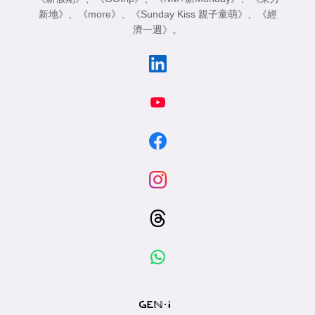
新地》
、
《more》
、
《Sunday Kiss 親子童萌》
、
《經
濟一週》
。