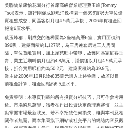
美聯物業康怡花園分行首席高級營業經理蔡玉峰(Tommy
Tsoi)表示，該行剛促成鰂魚涌逸樺園一個896實呎大單位優
質租盤成交，同區客以月租4.5萬元承接，2006年貨租金回
報逾6厘水平。
蔡玉峰稱，剛成交的逸樺園為2座極高層E室，實用面積約
896呎，建築面積約1,127呎，為三房連套房連工人房間
隔，單位寬敞實用，加上屋苑旺中帶靜，故獲同區家庭客垂
青，業主近期叫價月租約4.8萬元，議價後以月租4.5萬元承
接，折合實用呎租約為50.2元，建築呎租約為39.9元。
業主於2006年10月以約835萬元購入上述物業，故若以目
前租金計算，租金回報約6.5厘水平。
免責聲明：本專頁刊載的所有投資分析技巧，只可作參考用
途。市場瞬息萬變，讀者在作出投資決定前理應審慎，並主
動掌握市場最新狀況。若不幸招致任何損失，概與本刊及相
關作者無關。而本集團旗下網站或社交平台的網誌內容及觀