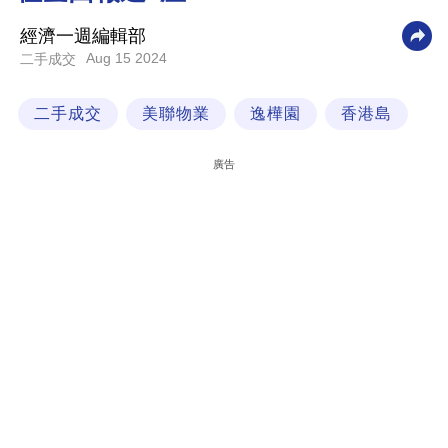
科
經濟一週編輯部
技
Aug 15 2024
二手成交
職
二手成交
美聯物業
逸樺園
香港島
場
生
廣告
活
時
事
專
欄
訂
閱
專
區