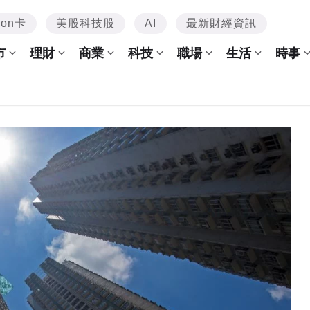
mon卡
美股科技股
AI
最新財經資訊
市
理財
商業
科技
職場
生活
時事