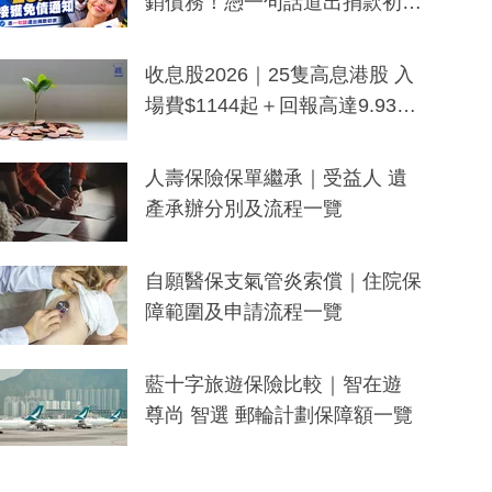
銷債務！憑一句話道出捐款初
衷：加州26萬人接獲免債通知、
一度被誤當詐騙手段
收息股2026｜25隻高息港股 入
場費$1144起＋回報高達9.93
厘！持續更新
人壽保險保單繼承｜受益人 遺
產承辦分別及流程一覽
自願醫保支氣管炎索償｜住院保
障範圍及申請流程一覽
藍十字旅遊保險比較｜智在遊
尊尚 智選 郵輪計劃保障額一覽