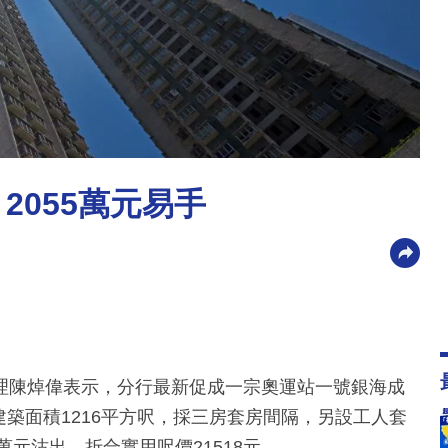
2055萬元易手
理陳焯偉表示，分行最新促成一宗奧運站一號銀海成
建築面積1216平方呎，採三房套房間隔，另設工人套
萬元沽出，折合實用呎價21518元。