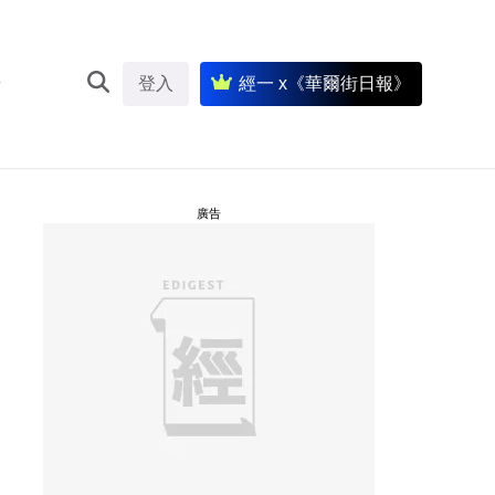
登入
經一 x《華爾街日報》
廣告