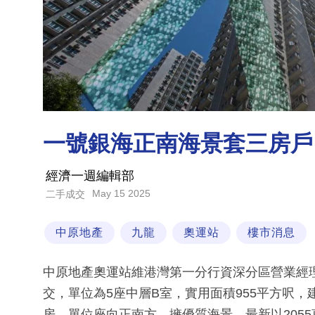
一號銀海正南海景套三房戶 
經濟一週編輯部
May 15 2025
二手成交
中原地產
九龍
奧運站
樓市消息
中原地產奧運站維港灣第一分行資深分區營業經
交，單位為5座中層B室，實用面積955平方呎，
房，單位座向正南方，擁優質海景，最新以2055