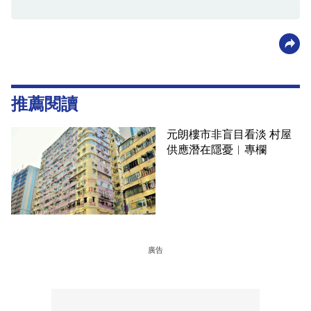
推薦閱讀
元朗樓市非盲目看淡 村屋
供應潛在隱憂︳專欄
廣告