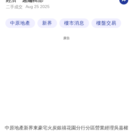
經濟一週編輯部
Aug 25 2025
二手成交
科
技
中原地產
新界
樓市消息
樓盤交易
職
場
廣告
生
活
時
事
專
欄
訂
閱
專
中原地產新界東豪宅火炭銀禧花園分行分區營業經理吳嘉權
區