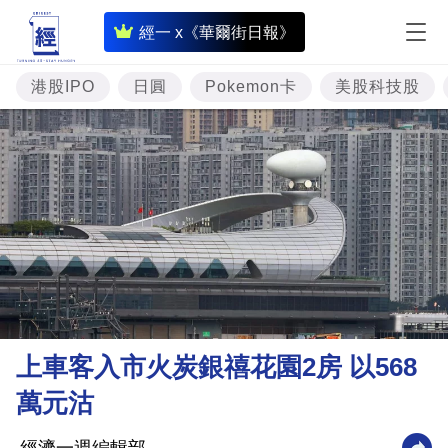
即
經一 x《華爾街日報》
時
財
港股IPO
日圓
Pokemon卡
美股科技股
經
專
題
投
資
樓
市
理
上車客入市火炭銀禧花園2房 以568
財
萬元沽
商
業