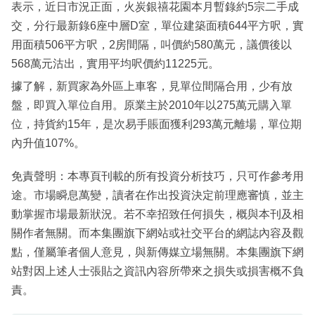
表示，近日市況正面，火炭銀禧花園本月暫錄約5宗二手成
交，分行最新錄6座中層D室，單位建築面積644平方呎，實
用面積506平方呎，2房間隔，叫價約580萬元，議價後以
568萬元沽出，實用平均呎價約11225元。
據了解，新買家為外區上車客，見單位間隔合用，少有放
盤，即買入單位自用。原業主於2010年以275萬元購入單
位，持貨約15年，是次易手賬面獲利293萬元離場，單位期
內升值107%。
免責聲明：本專頁刊載的所有投資分析技巧，只可作參考用
途。市場瞬息萬變，讀者在作出投資決定前理應審慎，並主
動掌握市場最新狀況。若不幸招致任何損失，概與本刊及相
關作者無關。而本集團旗下網站或社交平台的網誌內容及觀
點，僅屬筆者個人意見，與新傳媒立場無關。本集團旗下網
站對因上述人士張貼之資訊內容所帶來之損失或損害概不負
責。