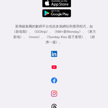
新傳媒集團的數碼平台包括多個網站和應用程式，如
《新假期》
、
《GOtrip》
、
《NM+新Monday》
、
《東方
新地》
、
《more》
、
《Sunday Kiss 親子童萌》
、
《經
濟一週》
。