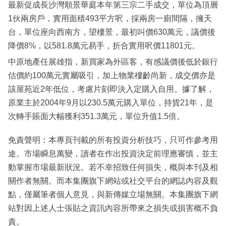
最新促成長沙灣順景華庭本年第三宗二手成交，單位為頂層
1伙兩房戶，實用面積493平方呎，採兩房一廁間隔，擁天
台，單位座向西南方，望樓景，最初叫價630萬元，議價後
降價8%，以581.8萬元易手，折合實用呎價11801元。
中原地產任展雄指，新買家為外區客，有感議價後低於銀行
估價約100萬元實屬吸引，加上物業樓齡尚新，成交價亦是
該屋苑近2年低位，考慮片刻即決入定購入自用。據了解，
原業主於2004年9月以230.5萬元購入單位，持貨21年，是
次轉手賬面大幅獲利351.3萬元，單位升值1.5倍。
免責聲明：本專頁刊載的所有投資分析技巧，只可作參考用
途。市場瞬息萬變，讀者在作出投資決定前理應審慎，並主
動掌握市場最新狀況。若不幸招致任何損失，概與本刊及相
關作者無關。而本集團旗下網站或社交平台的網誌內容及觀
點，僅屬筆者個人意見，與新傳媒立場無關。本集團旗下網
站對因上述人士張貼之資訊內容所帶來之損失或損害概不負
責。