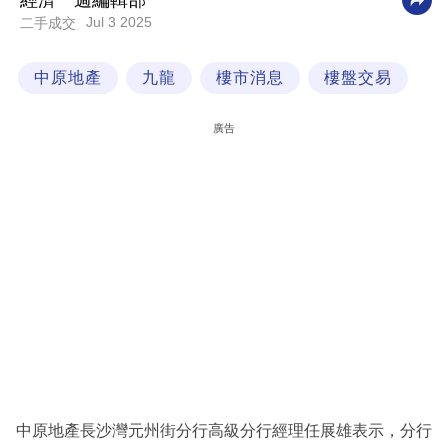
經濟一週編輯部
Jul 3 2025
二手成交
科
技
中原地產
九龍
樓市消息
樓盤交易
職
場
廣告
生
活
時
事
專
欄
訂
閱
專
中原地產長沙灣元州街分行高級分行經理任展雄表示，分行
區