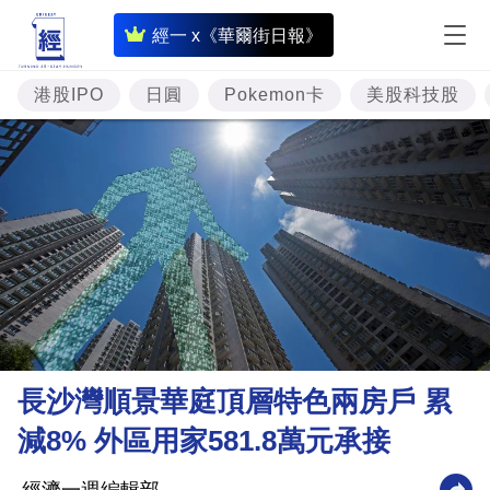
即
經一 x《華爾街日報》
時
財
港股IPO
日圓
Pokemon卡
美股科技股
經
專
題
投
資
樓
市
理
長沙灣順景華庭頂層特色兩房戶 累
財
減8% 外區用家581.8萬元承接
商
業