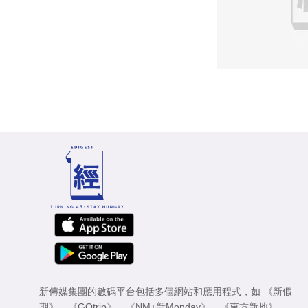
新傳媒集團的數碼平台包括多個網站和應用程式，如
《新假
期》
、
《GOtrip》
、
《NM+新Monday》
、
《東方新地》
、