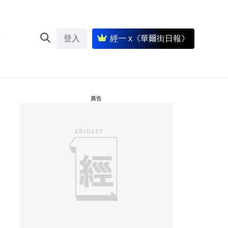
登入
經一 x《華爾街日報》
廣告