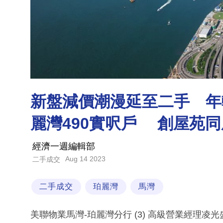
新盤減價潮漫延至二手 年
麗灣490實呎戶 創屋苑
經濟一週編輯部
Aug 14 2023
二手成交
二手成交
珀麗灣
馬灣
美聯物業馬灣-珀麗灣分行 (3) 高級營業經理凌光盛