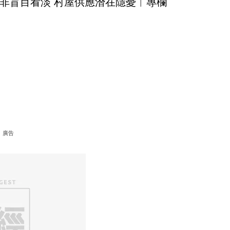
非盲目看淡 村屋供應潛在隱憂︳專欄
廣告