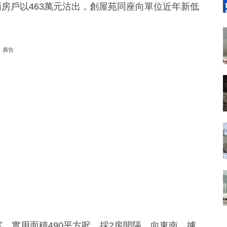
兩房戶以463萬元沽出，創屋苑同座向單位近年新低
廣告
，實用面積490平方呎，採2房間隔，向東南。據