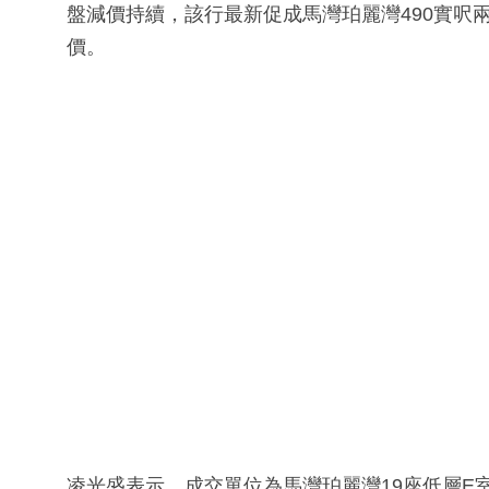
盤減價持續，該行最新促成馬灣珀麗灣490實呎
價。
凌光盛表示，成交單位為馬灣珀麗灣19座低層E室