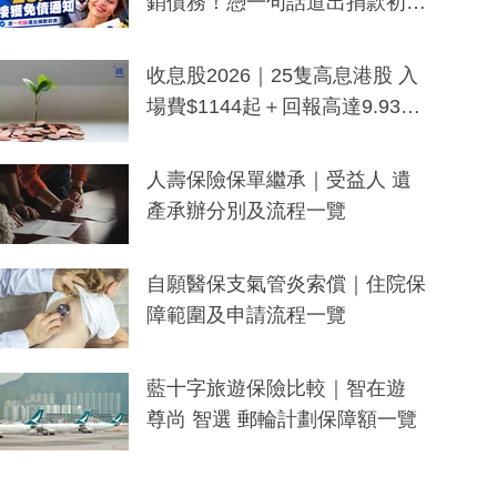
銷債務！憑一句話道出捐款初
衷：加州26萬人接獲免債通知、
一度被誤當詐騙手段
收息股2026｜25隻高息港股 入
場費$1144起＋回報高達9.93
厘！持續更新
人壽保險保單繼承｜受益人 遺
產承辦分別及流程一覽
自願醫保支氣管炎索償｜住院保
障範圍及申請流程一覽
藍十字旅遊保險比較｜智在遊
尊尚 智選 郵輪計劃保障額一覽