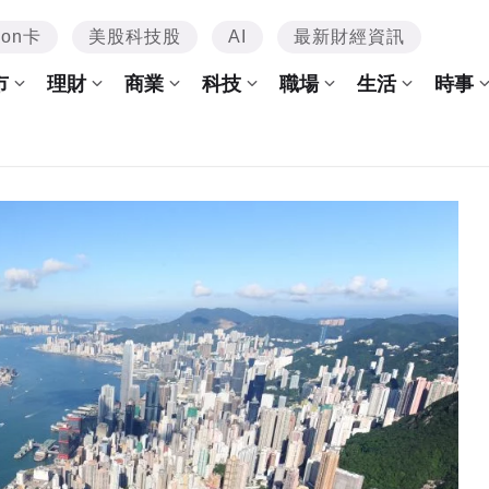
mon卡
美股科技股
AI
最新財經資訊
市
理財
商業
科技
職場
生活
時事