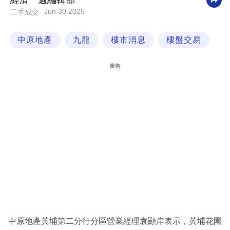
經濟一週編輯部
Jun 30 2025
二手成交
科
技
中原地產
九龍
樓市消息
樓盤交易
職
場
廣告
生
活
時
事
專
欄
訂
閱
專
中原地產黃埔第二分行分區營業經理袁顯岸表示，黃埔花園
區