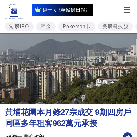
即
經一 x《華爾街日報》
時
財
港股IPO
匯金
Pokemon卡
美股科技股
經
專
題
投
資
樓
市
理
黃埔花園本月錄27宗成交 9期四房戶
財
同區多年租客962萬元承接
商
業