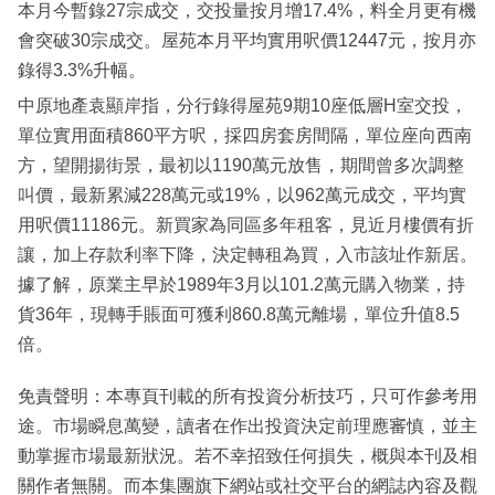
本月今暫錄27宗成交，交投量按月增17.4%，料全月更有機
會突破30宗成交。屋苑本月平均實用呎價12447元，按月亦
錄得3.3%升幅。
中原地產袁顯岸指，分行錄得屋苑9期10座低層H室交投，
單位實用面積860平方呎，採四房套房間隔，單位座向西南
方，望開揚街景，最初以1190萬元放售，期間曾多次調整
叫價，最新累減228萬元或19%，以962萬元成交，平均實
用呎價11186元。新買家為同區多年租客，見近月樓價有折
讓，加上存款利率下降，決定轉租為買，入市該址作新居。
據了解，原業主早於1989年3月以101.2萬元購入物業，持
貨36年，現轉手賬面可獲利860.8萬元離場，單位升值8.5
倍。
免責聲明：本專頁刊載的所有投資分析技巧，只可作參考用
途。市場瞬息萬變，讀者在作出投資決定前理應審慎，並主
動掌握市場最新狀況。若不幸招致任何損失，概與本刊及相
關作者無關。而本集團旗下網站或社交平台的網誌內容及觀