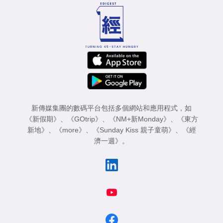
新傳媒集團的數碼平台包括多個網站和應用程式，如
《新假期》
、
《GOtrip》
、
《NM+新Monday》
、
《東方
新地》
、
《more》
、
《Sunday Kiss 親子童萌》
、
《經
濟一週》
。